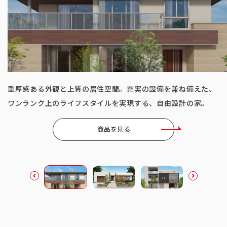
ベストセラー商品
重厚感ある外観と上質の居住空間。充実の設備を兼ね備えた、
ご家族の気配をいつも身近に感じられる、ワンフロアの住ま
ワンランク上のライフスタイルを実現する、自由設計の家。
い。楽器の演奏など趣味にも活かせるインナーガレージ付き。
商品を見る
商品を見る