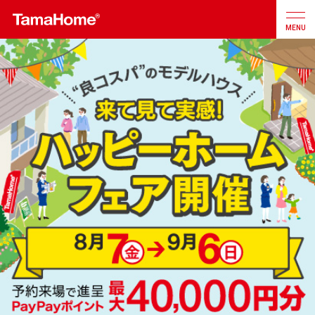
MENU
店舗検索
カタログ
お問合せ
注文住宅
戸建分譲
住宅
リフォーム
不動産
事業