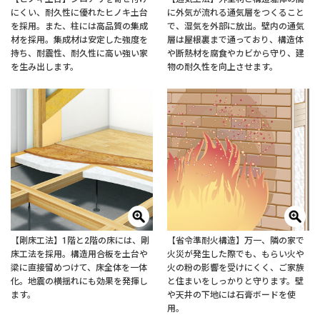
にくい、耐久性に優れたヒノキ土台
に外気が流れる通気層をつくること
を採用。また、柱には高品質の集成
で、湿気を外部に放出。壁内の通気
材を採用。集成材は安定した強度を
層は屋根裏まで通っており、構造体
持ち、耐震性、耐久性に高い強い家
や断熱材を腐食やカビから守り、建
を生み出します。
物の耐久性を向上させます。
【剛床工法】1階と2階の床には、剛
【省令準耐火構造】万一、隣の家で
床工法を採用。構造用合板を土台や
火災が発生した際でも、もらい火や
梁に直接留めつけて、床全体を一体
火の粉の影響を受けにくく、ご家族
化。地震の横揺れにも効果を発揮し
と住まいをしっかりと守ります。壁
ます。
や天井の下地には石膏ボードを使
用。