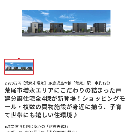
オーナー様
の声
生活サービス・
その他
企業・
IR情報
2,930万円【荒尾市増永】JR鹿児島本線「荒尾」駅 車約12分
荒尾市増永エリアにこだわりの詰まった戸
建分譲住宅全4棟が新登場！ショッピングモ
ール・複数の買物施設が身近に揃う、子育
て世帯にも嬉しい住環境♪
■注文住宅と同じ安心の「耐震等級3」