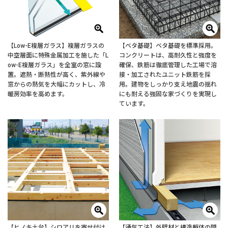
【Low-E複層ガラス】複層ガラスの
【ベタ基礎】ベタ基礎を標準採用。
中空層面に特殊金属加工を施した「L
コンクリートは、高耐久性と強度を
ow-E複層ガラス」を全室の窓に設
確保、鉄筋は徹底管理した工場で溶
置。遮熱・断熱性が高く、紫外線や
接・加工されたユニット鉄筋を採
窓からの熱気を大幅にカットし、冷
用。建物をしっかり支え地震の揺れ
暖房効率を高めます。
にも耐える強固な家づくりを実現し
ています。
【ヒノキ土台】シロアリを寄せ付け
【通気工法】外壁材と構造躯体の間