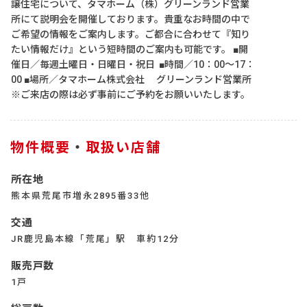
譲住宅について、タマホーム（株）グリーンランド営業
所にて説明会を開催しております。貴重なお時間の中で
ご希望の情報をご案内します。ご都合に合わせて『知り
たい情報だけ』という短時間のご案内も可能です。 ■開
催日／毎週土曜日・日曜日・祝日 ■時間／10：00～17：
00 ■場所／タマホーム株式会社 グリーンランド営業所
※ご来店の際は必ず事前にご予約をお願いいたします。
物件概要
・
取扱い店舗
所在地
熊本県荒尾市増永2895番33他
交通
JR鹿児島本線「荒尾」駅 車約12分
販売戸数
1戸