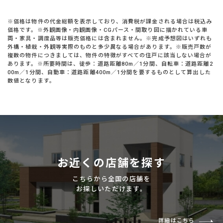
※価格は物件の代金総額を表示しており、消費税が課金される場合は税込み
価格です。※外観画像・内観画像・CGパース・間取り図に描かれている車
両・家具・調度品等は販売価格には含まれません。※完成予想図はいずれも
外構・植栽・外観等実際のものと多少異なる場合があります。※販売戸数が
複数の物件につきましては、物件の特徴がすべての住戸に該当しない場合が
あります。※所要時間は、徒歩：道路距離80m／1分間、自転車：道路距離2
00m／1分間、自動車：道路距離400m／1分間を要するものとして算出した
数値となります。
お近くの店舗を探す
こちらから全国の店舗を
お探しいただけます。
詳細はこちら