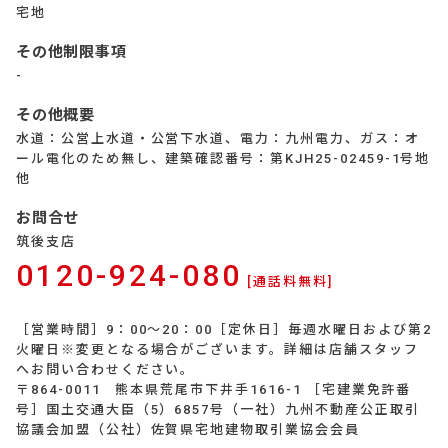
宅地
その他制限事項
-
その他概要
水道：公営上水道・公営下水道、電力：九州電力、ガス：オ
ール電化のため無し、建築確認番号：第KJH25-02459-1号地
他
お問合せ
筑後支店
0120-924-080
[通話料無料]
［営業時間］9：00～20：00［定休日］毎週水曜日および第2
火曜日※変更となる場合がございます。詳細は店舗スタッフ
へお問い合わせください。
〒864-0011 熊本県荒尾市下井手1616-1 ［宅建業免許番
号］国土交通大臣（5）6857号（一社）九州不動産公正取引
協議会加盟（公社）佐賀県宅地建物取引業協会会員