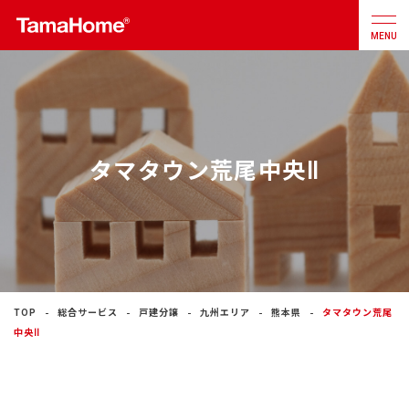
MENU
店舗検索
カタログ
お問合せ
タマタウン荒尾中央Ⅱ
注文住宅
戸建分譲
住宅
リフォーム
TOP
総合サービス
戸建分譲
九州エリア
熊本県
タマタウン荒尾
中央Ⅱ
不動産
事業