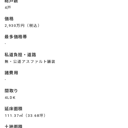
総戸数
4戸
価格
2,930万円（税込）
最多価格帯
-
私道負担・道路
無・公道アスファルト舗装
諸費用
-
間取り
4LDK
延床面積
111.37㎡（33.68坪）
土地面積