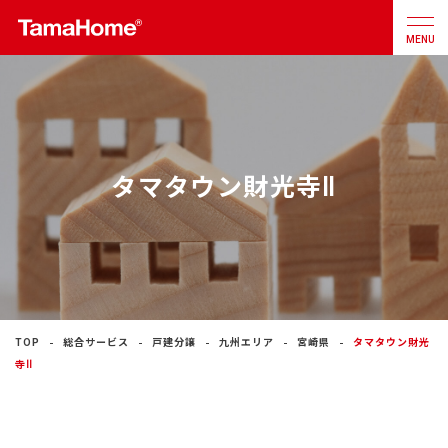
MENU
店舗検索
カタログ
お問合せ
タマタウン財光寺Ⅱ
注文住宅
戸建分譲
住宅
リフォーム
TOP
総合サービス
戸建分譲
九州エリア
宮崎県
タマタウン財光
寺Ⅱ
不動産
事業