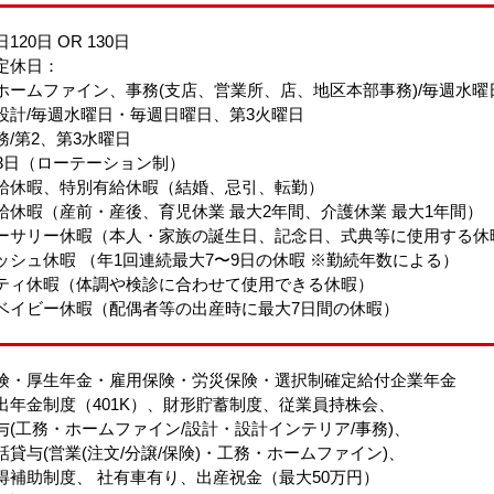
120日 OR 130日
定休日：
ホームファイン、事務(支店、営業所、店、地区本部事務)/毎週水曜
設計/毎週水曜日・毎週日曜日、第3火曜日
務/第2、第3水曜日
13日（ローテーション制）
給休暇、特別有給休暇（結婚、忌引、転勤）
給休暇（産前・産後、育児休業 最大2年間、介護休業 最大1年間）
ーサリー休暇（本人・家族の誕生日、記念日、式典等に使用する休
ッシュ休暇 （年1回連続最大7〜9日の休暇 ※勤続年数による）
ティ休暇（体調や検診に合わせて使用できる休暇）
ベイビー休暇（配偶者等の出産時に最大7日間の休暇）
険・厚生年金・雇用保険・労災保険・選択制確定給付企業年金
出年金制度（401K）、財形貯蓄制度、従業員持株会、
与(工務・ホームファイン/設計・設計インテリア/事務)、
話貸与(営業(注文/分譲/保険)・工務・ホームファイン)、
得補助制度、 社有車有り、出産祝金（最大50万円）