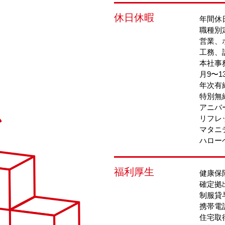
休日休暇
年間休日
職種別
営業、
工務、
本社事
月9〜
年次有
特別無
アニバ
リフレ
マタニ
ハロー
福利厚生
健康保
確定拠
制服貸
携帯電
住宅取