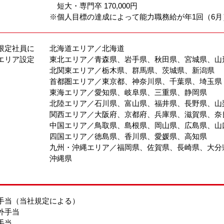
短大・専門卒 170,000円
※個人目標の達成によって能力職務給が年1回（6
限定社員に
北海道エリア／北海道
エリア設定
東北エリア／青森県、岩手県、秋田県、宮城県、山
北関東エリア／栃木県、群馬県、茨城県、新潟県
首都圏エリア／東京都、神奈川県、千葉県、埼玉県
東海エリア／愛知県、岐阜県、三重県、静岡県
北陸エリア／石川県、富山県、福井県、長野県、山
関西エリア／大阪府、京都府、兵庫県、滋賀県、奈
中国エリア／鳥取県、島根県、岡山県、広島県、山
四国エリア／徳島県、香川県、愛媛県、高知県
九州・沖縄エリア／福岡県、佐賀県、長崎県、大分
沖縄県
手当（当社規定による）
外手当
手当