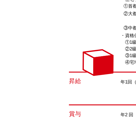
①首都
②大都
③中都
・資格
①1級
②2級
③1級
④宅地
昇給
年1回
賞与
年2 