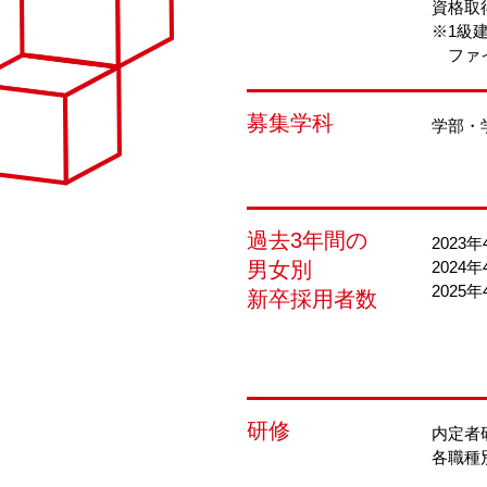
資格取
※1級
ファイ
募集学科
学部・
過去3年間の
2023
男女別
2024
2025
新卒採用者数
研修
内定者
各職種