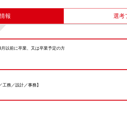
情報
選考
7年3月以前に卒業、又は卒業予定の方
／工務／設計／事務】