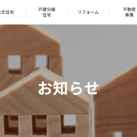
戸建分譲
不動産
注文住宅
リフォーム
住宅
事業
会社概要
トップメッセージ
お知らせ
IR情報
経営方針
家づくり
ュー
ン
声
ハッピーライフクラブ
家づくりのステップ
賃貸取扱物件
建築実例
FAQ
クレジットカード
採用情報
受賞一覧
（サブリース事業）
区
保証とサポート
タマネット
住宅ローン