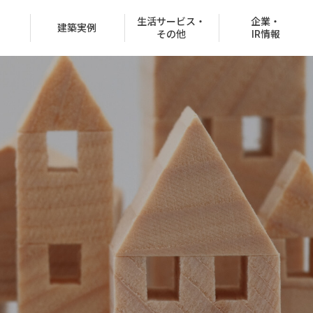
生活サービス・
企業・
建築実例
その他
IR情報
役員紹介
沿革
CSR情報
グループ会社
決済での購入
商品ラインナップ
オフィスビル
お客様紹介制度
協賛イベント
CMギャラリー
分所有権販売事業
住宅net