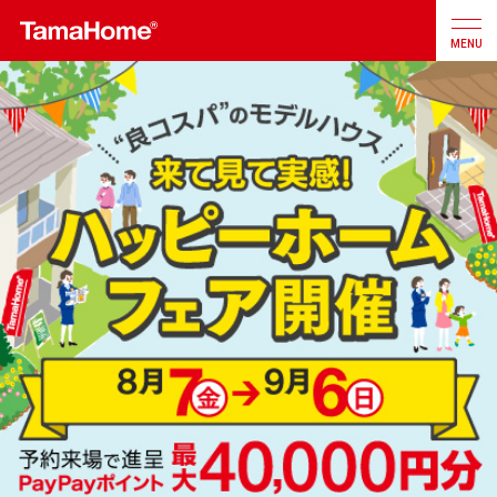
MENU
店舗検索
カタログ
お問合せ
注文住宅
戸建分譲
住宅
リフォーム
不動産
事業