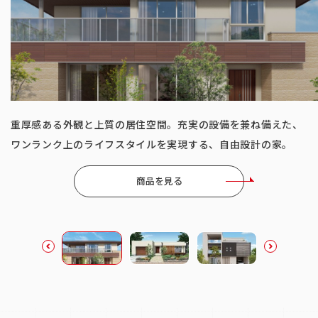
ベストセラー商品
重厚感ある外観と上質の居住空間。充実の設備を兼ね備えた、
ご家族の気配をいつも身近に感じられる、ワンフロアの住ま
ワンランク上のライフスタイルを実現する、自由設計の家。
い。楽器の演奏など趣味にも活かせるインナーガレージ付き。
商品を見る
商品を見る