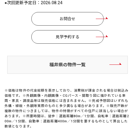
●次回更新予定日：
2026.08.24
お問合せ
見学予約する
福井県の物件一覧
※価格は物件の代金総額を表示しており、消費税が課金される場合は税込み
価格です。※外観画像・内観画像・CGパース・間取り図に描かれている車
両・家具・調度品等は販売価格には含まれません。※完成予想図はいずれも
外構・植栽・外観等実際のものと多少異なる場合があります。※販売戸数が
複数の物件につきましては、物件の特徴がすべての住戸に該当しない場合が
あります。※所要時間は、徒歩：道路距離80m／1分間、自転車：道路距離2
00m／1分間、自動車：道路距離400m／1分間を要するものとして算出した
数値となります。