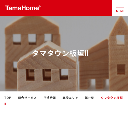
MENU
店舗検索
カタログ
お問合せ
タマタウン板垣Ⅱ
注文住宅
戸建分譲
住宅
リフォーム
TOP
総合サービス
戸建分譲
北陸エリア
福井県
タマタウン板垣
Ⅱ
不動産
事業