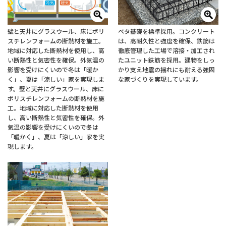
壁と天井にグラスウール、床にポリ
ベタ基礎を標準採用。コンクリート
スチレンフォームの断熱材を施工。
は、高耐久性と強度を確保、鉄筋は
地域に対応した断熱材を使用し、高
徹底管理した工場で溶接・加工され
い断熱性と気密性を確保。外気温の
たユニット鉄筋を採用。建物をしっ
影響を受けにくいので冬は「暖か
かり支え地震の揺れにも耐える強固
く」、夏は「涼しい」家を実現しま
な家づくりを実現しています。
す。壁と天井にグラスウール、床に
ポリスチレンフォームの断熱材を施
工。地域に対応した断熱材を使用
し、高い断熱性と気密性を確保。外
気温の影響を受けにくいので冬は
「暖かく」、夏は「涼しい」家を実
現します。