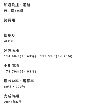
私道負担・道路
無、南6m幅
諸費用
-
間取り
4LDK
延床面積
114.68㎡(34.69坪)・115.51㎡(34.94坪)
土地面積
178.79㎡(54.08坪)
建ぺい率・容積率
60％・200％
完成時期
2026年5月