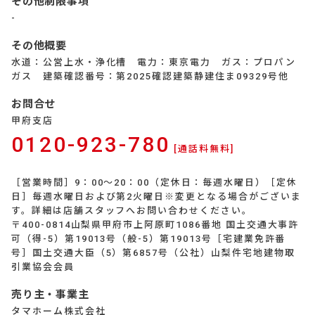
その他制限事項
-
その他概要
水道：公営上水・浄化槽 電力：東京電力 ガス：プロパン
ガス 建築確認番号：第2025確認建築静建住ま09329号他
お問合せ
甲府支店
0120-923-780
[通話料無料]
［営業時間］9：00～20：00（定休日：毎週水曜日）［定休
日］毎週水曜日および第2火曜日※変更となる場合がございま
す。詳細は店舗スタッフへお問い合わせください。
〒400-0814山梨県甲府市上阿原町1086番地 国土交通大事許
可（得-5）第19013号（般-5）第19013号［宅建業免許番
号］国土交通大臣（5）第6857号（公社）山梨件宅地建物取
引業協会会員
売り主・事業主
タマホーム株式会社