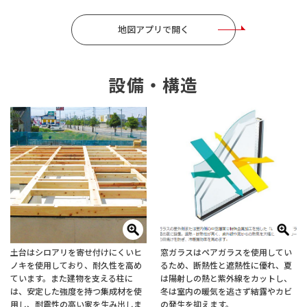
地図アプリで開く
設備・構造
土台はシロアリを寄せ付けにくいヒ
窓ガラスはペアガラスを使用してい
ノキを使用しており、耐久性を高め
るため、断熱性と遮熱性に優れ、夏
ています。また建物を支える柱に
は陽射しの熱と紫外線をカットし、
は、安定した強度を持つ集成材を使
冬は室内の暖気を逃さず結露やカビ
用し、耐震性の高い家を生み出しま
の発生を抑えます。