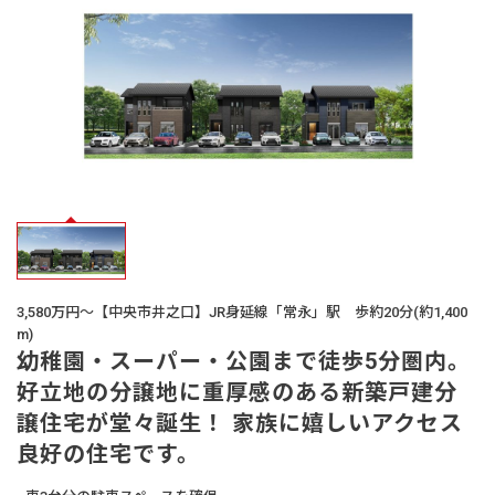
オーナー様
の声
生活サービス・
その他
企業・
IR情報
3,580万円～【中央市井之口】JR身延線「常永」駅 歩約20分(約1,400
m)
幼稚園・スーパー・公園まで徒歩5分圏内。
好立地の分譲地に重厚感のある新築戸建分
譲住宅が堂々誕生！ 家族に嬉しいアクセス
良好の住宅です。