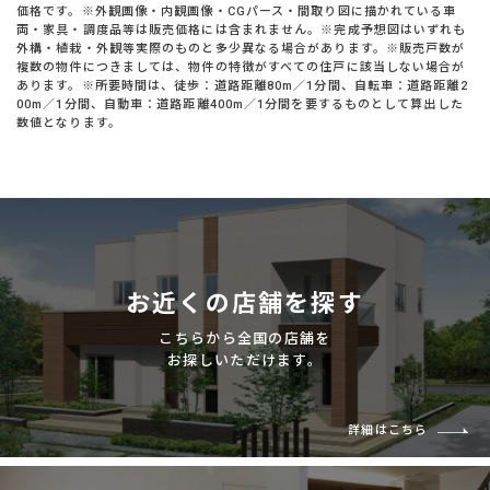
価格です。※外観画像・内観画像・CGパース・間取り図に描かれている車
両・家具・調度品等は販売価格には含まれません。※完成予想図はいずれも
外構・植栽・外観等実際のものと多少異なる場合があります。※販売戸数が
複数の物件につきましては、物件の特徴がすべての住戸に該当しない場合が
あります。※所要時間は、徒歩：道路距離80m／1分間、自転車：道路距離2
00m／1分間、自動車：道路距離400m／1分間を要するものとして算出した
数値となります。
お近くの店舗を探す
こちらから全国の店舗を
お探しいただけます。
詳細はこちら