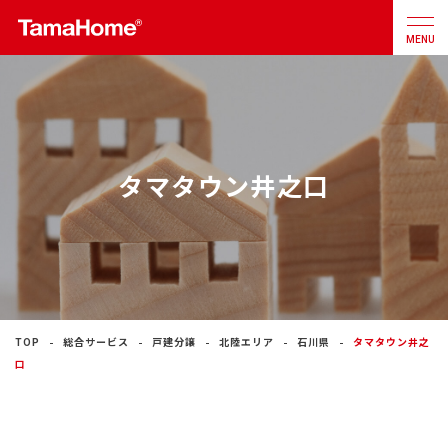
MENU
店舗検索
カタログ
お問合せ
タマタウン井之口
注文住宅
戸建分譲
住宅
リフォーム
TOP
総合サービス
戸建分譲
北陸エリア
石川県
タマタウン井之
口
不動産
事業