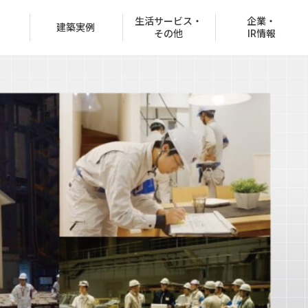
生活サービス・
企業・
建築実例
その他
IR情報
役員紹介
沿革
CSR情報
グループ会社
決済での購入
商品ラインナップ
オフィスビル
お客様紹介制度
協賛イベント
CMギャラリー
分所有権販売事業
住宅net