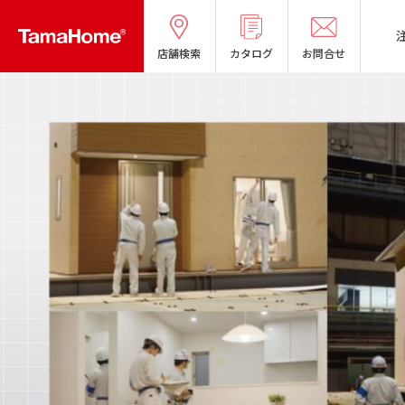
店舗検索
カタログ
お問合せ
タマホームの考える
リフォームメニ
分譲マンショ
オーナー様の
良質国産材の家
お問い合わせ