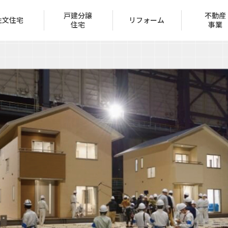
戸建分譲
不動産
注文住宅
リフォーム
住宅
事業
会社概要
トップメッセージ
IR情報
経営方針
家づくり
ュー
ン
声
ハッピーライフクラブ
家づくりのステップ
賃貸取扱物件
建築実例
FAQ
クレジットカード
採用情報
受賞一覧
（サブリース事業）
区
保証とサポート
タマネット
住宅ローン