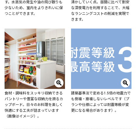
す。水蒸気の発生や油の飛び散りも
沸かしていく点。昼間に比べて割安
少ないため、室内をよりきれいに保
な深夜電力を利用することで、大幅
つことができます。
なランニングコストの削減を実現で
きます。
食材・調味料をスッキリ収納できる
建築基準法で定める1.5倍の地震力で
パントリーや豊富な収納力を誇るカ
も倒壊・崩壊しないレベルです（プ
ップボード。日々のお料理を楽しく
ランや仕様によっては耐震等級が変
快適にする工夫が詰まっています
更になる場合があります）。
（画像はイメージ）。