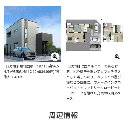
【2号地】敷地面積：187.10㎡(56.5
【2号地】2面バルコニーのあるお
9坪)/延床面積112.40㎡(34.00坪)/間
家。机や椅子を置いてカフェテラス
取り：4LDK
として楽しんだり、ペットとの遊び
場などの空間に。ウォークインクロ
ーゼット＋ファミリークローゼット
＋クロークを設けた充実の収納スペ
ース。
周辺情報