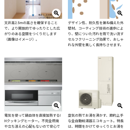
天井高2.5mの高さを確保すること
デザイン性、耐久性を兼ね備えた外
で、より開放的でゆったりとした広
壁材。コーティング技術の進歩によ
がりのある空間をつくりだします
り、壁についた汚れを雨で洗い流す
（画像はイメージ）。
セルフクリーニング効果で、おしゃ
れな外壁を美しく長持ちさせます。
電気を使って鍋自体を直接加熱するI
空気の熱でお湯を沸かす、節約上手
Hクッキングヒーター。不完全燃焼
な全自動給湯器エコキュート。特長
や立ち消えの心配もないので安心で
は、時間をかけてゆっくりとお湯を