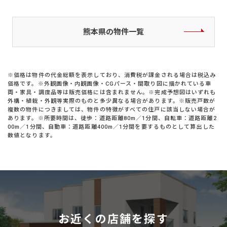
熊本県の物件一覧
※価格は物件の代金総額を表示しており、消費税が課金される場合は税込み
価格です。※外観画像・内観画像・CGパース・間取り図に描かれている車
両・家具・調度品等は販売価格には含まれません。※完成予想図はいずれも
外構・植栽・外観等実際のものと多少異なる場合があります。※販売戸数が
複数の物件につきましては、物件の特徴がすべての住戸に該当しない場合が
あります。※所要時間は、徒歩：道路距離80m／1分間、自転車：道路距離2
00m／1分間、自動車：道路距離400m／1分間を要するものとして算出した
数値となります。
お近くの店舗を探す