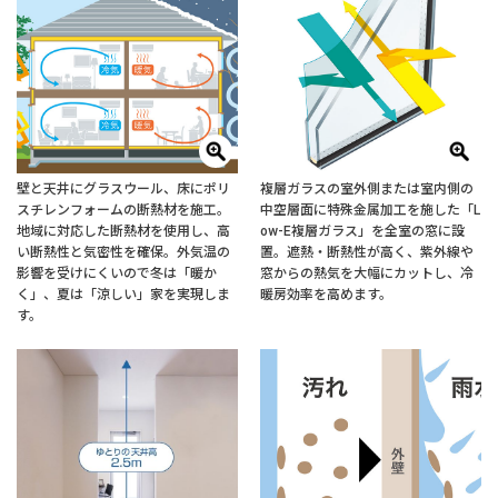
壁と天井にグラスウール、床にポリ
複層ガラスの室外側または室内側の
スチレンフォームの断熱材を施工。
中空層面に特殊金属加工を施した「L
地域に対応した断熱材を使用し、高
ow-E複層ガラス」を全室の窓に設
い断熱性と気密性を確保。外気温の
置。遮熱・断熱性が高く、紫外線や
影響を受けにくいので冬は「暖か
窓からの熱気を大幅にカットし、冷
く」、夏は「涼しい」家を実現しま
暖房効率を高めます。
す。