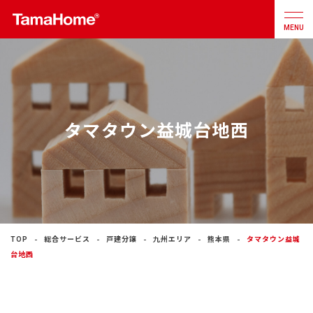
MENU
店舗検索
カタログ
お問合せ
タマタウン益城台地西
注文住宅
戸建分譲
住宅
リフォーム
TOP
総合サービス
戸建分譲
九州エリア
熊本県
タマタウン益城
台地西
不動産
事業