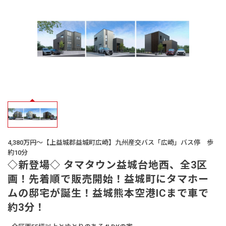
オーナー様
の声
生活サービス・
その他
企業・
IR情報
4,380万円～【上益城郡益城町広崎】九州産交バス「広崎」バス停 歩
約10分
◇新登場◇ タマタウン益城台地西、全3区
画！先着順で販売開始！益城町にタマホー
ムの邸宅が誕生！益城熊本空港ICまで車で
約3分！