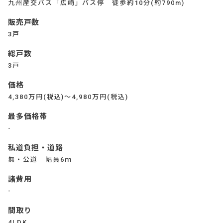
九州産交バス「広崎」バス停 徒歩約10分(約790m)
販売戸数
3戸
総戸数
3戸
価格
4,380万円(税込)～4,980万円(税込)
最多価格帯
-
私道負担・道路
無・公道 幅員6ｍ
諸費用
-
間取り
4LDK