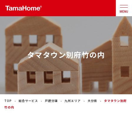
MENU
店舗検索
カタログ
お問合せ
タマタウン別府竹の内
注文住宅
戸建分譲
住宅
リフォーム
TOP
総合サービス
戸建分譲
九州エリア
大分県
タマタウン別府
竹の内
不動産
事業