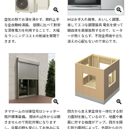
空気の熱でお湯を沸かす、節約上手
IHはお手入れ簡単、おいしく調理、
な全自動給湯器。 昼間に比べて割安
楽してエコな調理器具 電気を使って
な深夜電力を利用することで、大幅
鍋自体を直接加熱するので、ヒータ
なランニングコストの削減を実現で
ーが熱くならず、不完全燃焼や立ち
きます。
消えの心配もないので安心です。
タマホームの分譲住宅はシャッター
四方から支え家全体を一体化する耐
雨戸標準装備。 閉めれば外からは開
力面材を施しているので、地震や暴
きませんので防犯対策になります
風に対する強度がアップ。四方を囲
し、台風の時も安心してお休みにな
む耐力面材によって、外部からの力