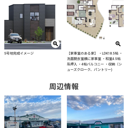
5号地完成イメージ
【家事室のある家】 ・LDK18.5帖 ・
洗面脱衣室横に家事室 ・和室4.5帖
吊押入 ・4帖バルコニー ・収納（シ
ューズクローク、パントリー)
周辺情報