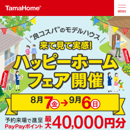
MENU
店舗検索
カタログ
お問合せ
注文住宅
戸建分譲
住宅
リフォーム
不動産
事業