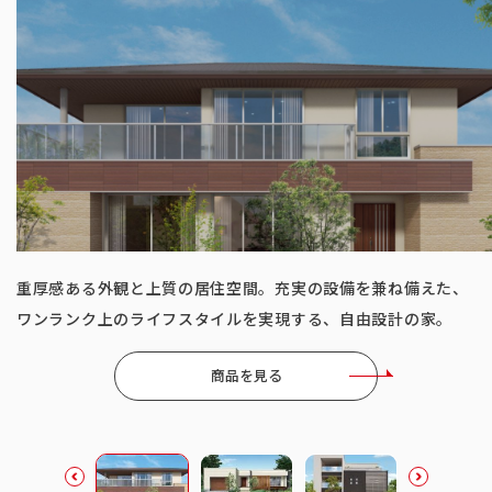
ベストセラー商品
重厚感ある外観と上質の居住空間。充実の設備を兼ね備えた、
ご家族の気配をいつも身近に感じられる、ワンフロアの住ま
ワンランク上のライフスタイルを実現する、自由設計の家。
い。楽器の演奏など趣味にも活かせるインナーガレージ付き。
商品を見る
商品を見る