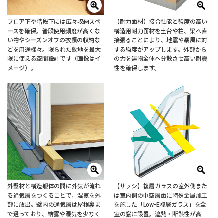
フロア下や階段下には広々収納スペ
【耐力面材】接合性能と強度の高い
ースを確保。普段使用頻度が高くな
構造用耐力面材を土台や柱、梁へ直
い物やシーズンオフの衣類の収納な
接張ることにより、地震や暴風に対
どを用途様々。限られた敷地を最大
する強度がアップします。外部から
限に使える空間設計です（画像はイ
の力を建物全体へ分散させ高い耐震
メージ）。
性を確保します。
外壁材と構造躯体の間に外気が流れ
【サッシ】複層ガラスの室外側また
る通気層をつくることで、湿気を外
は室内側の中空層面に特殊金属加工
部に放出。壁内の通気層は屋根裏ま
を施した「Low-E複層ガラス」を全
で通っており、結露や湿気を少なく
室の窓に設置。遮熱・断熱性が高