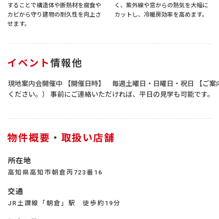
することで構造体や断熱材を腐食や
く、紫外線や窓からの熱気を大幅に
カビから守り建物の耐久性を向上さ
カットし、冷暖房効率を高めます。
せます。
イベント
情報他
現地案内会開催中 【開催日時】 毎週土曜日・日曜日・祝日 【ご案内時間
ください。） 事前にご連絡いただければ、平日の見学も可能です。
物件概要
・
取扱い店舗
所在地
高知県高知市朝倉丙723番16
交通
JR土讃線「朝倉」駅 徒歩約19分