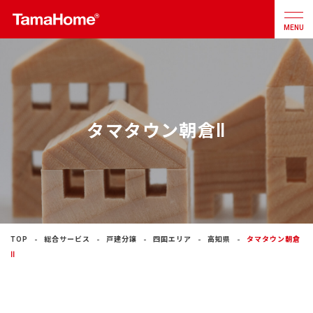
MENU
店舗検索
カタログ
お問合せ
タマタウン朝倉Ⅱ
注文住宅
戸建分譲
住宅
リフォーム
TOP
総合サービス
戸建分譲
四国エリア
高知県
タマタウン朝倉
Ⅱ
不動産
事業