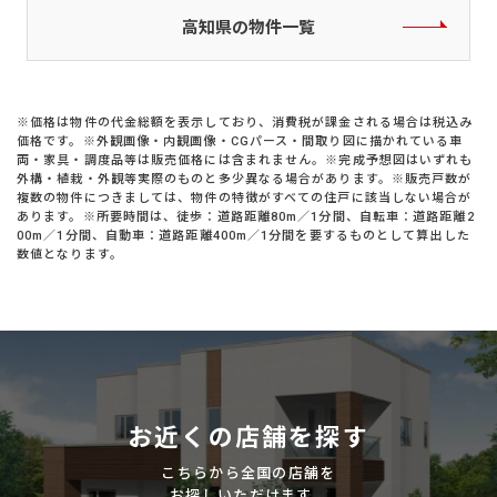
高知県の物件一覧
※価格は物件の代金総額を表示しており、消費税が課金される場合は税込み
価格です。※外観画像・内観画像・CGパース・間取り図に描かれている車
両・家具・調度品等は販売価格には含まれません。※完成予想図はいずれも
外構・植栽・外観等実際のものと多少異なる場合があります。※販売戸数が
複数の物件につきましては、物件の特徴がすべての住戸に該当しない場合が
あります。※所要時間は、徒歩：道路距離80m／1分間、自転車：道路距離2
00m／1分間、自動車：道路距離400m／1分間を要するものとして算出した
数値となります。
お近くの店舗を探す
こちらから全国の店舗を
お探しいただけます。