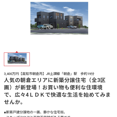
オーナー様
の声
生活サービス・
その他
企業・
IR情報
3,400万円【高知市朝倉丙】JR土讃線「朝倉」駅 歩約19分
人気の朝倉エリアに新築分譲住宅（全3区
画）が新登場！お買い物も便利な住環境
で、広々4ＬＤＫで快適な生活を始めてみま
せんか。
■新築戸建分譲地の一画、静かな住宅街。