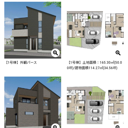
【1号棟】外観パース
【1号棟】土地面積：165.30㎡(50.0
0坪)/建物面積114.27㎡(34.56坪)