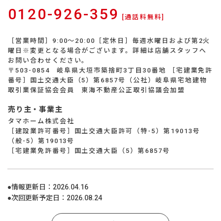
0120-926-359
[通話料無料]
［営業時間］9:00～20:00［定休日］毎週水曜日および第2火
曜日※変更となる場合がございます。詳細は店舗スタッフへ
お問い合わせください。
〒503-0854 岐阜県大垣市築捨町3丁目30番地 ［宅建業免許
番号］国土交通大臣（5）第6857号（公社）岐阜県宅地建物
取引業保証協会会員 東海不動産公正取引協議会加盟
売り主・事業主
タマホーム株式会社
［建設業許可番号］国土交通大臣許可（特-5）第19013号
（般-5）第19013号
［宅建業免許番号］国土交通大臣（5）第6857号
●情報更新日：
2026.04.16
●次回更新予定日：
2026.08.24