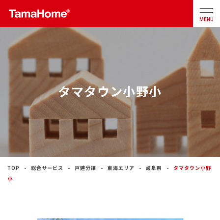
MENU
店舗検索
カタログ
お問合せ
タマタウン小野小
注文住宅
戸建分譲
住宅
リフォーム
TOP
総合サービス
戸建分譲
東海エリア
岐阜県
タマタウン小野
小
不動産
事業