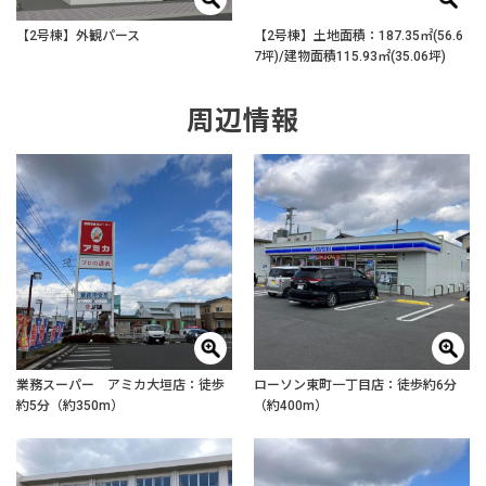
【2号棟】外観パース
【2号棟】土地面積：187.35㎡(56.6
7坪)/建物面積115.93㎡(35.06坪)
周辺情報
業務スーパー アミカ大垣店：徒歩
ローソン東町一丁目店：徒歩約6分
約5分（約350m）
（約400m）