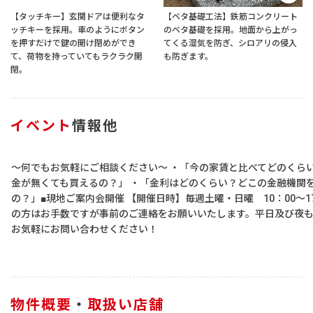
【タッチキー】玄関ドアは便利なタ
【ベタ基礎工法】鉄筋コンクリート
ッチキーを採用。車のようにボタン
のベタ基礎を採用。地面から上がっ
を押すだけで鍵の開け閉めができ
てくる湿気を防ぎ、シロアリの侵入
て、荷物を持っていてもラクラク開
も防ぎます。
閉。
イベント
情報他
～何でもお気軽にご相談ください～ ・「今の家賃と比べてどのくらい
金が無くても買えるの？」 ・「金利はどのくらい？どこの金融機関
の？」■現地ご案内会開催 【開催日時】毎週土曜・日曜 10：00～1
の方はお手数ですが事前のご連絡をお願いいたします。平日及び夜
お気軽にお問い合わせください！
物件概要
・
取扱い店舗