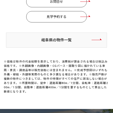
お問合せ
見学予約する
岐阜県の物件一覧
※価格は物件の代金総額を表示しており、消費税が課金される場合は税込み
価格です。※外観画像・内観画像・CGパース・間取り図に描かれている車
両・家具・調度品等は販売価格には含まれません。※完成予想図はいずれも
外構・植栽・外観等実際のものと多少異なる場合があります。※販売戸数が
複数の物件につきましては、物件の特徴がすべての住戸に該当しない場合が
あります。※所要時間は、徒歩：道路距離80m／1分間、自転車：道路距離2
00m／1分間、自動車：道路距離400m／1分間を要するものとして算出した
数値となります。