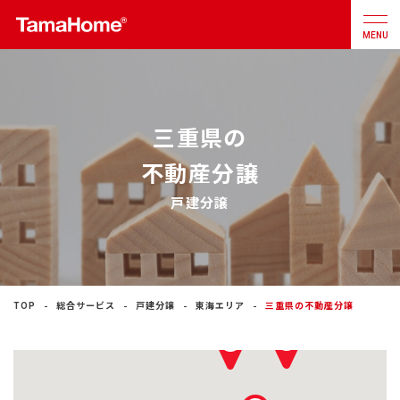
MENU
店舗検索
カタログ
お問合せ
三重県の
不動産分譲
注文住宅
戸建分譲
戸建分譲
住宅
リフォーム
TOP
総合サービス
戸建分譲
東海エリア
三重県の不動産分譲
不動産
事業