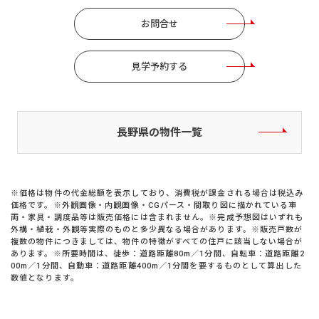
お問合せ
見学予約する
長野県の物件一覧
※価格は物件の代金総額を表示しており、消費税が課金される場合は税込み
価格です。※外観画像・内観画像・CGパース・間取り図に描かれている車
両・家具・調度品等は販売価格には含まれません。※完成予想図はいずれも
外構・植栽・外観等実際のものと多少異なる場合があります。※販売戸数が
複数の物件につきましては、物件の特徴がすべての住戸に該当しない場合が
あります。※所要時間は、徒歩：道路距離80m／1分間、自転車：道路距離2
00m／1分間、自動車：道路距離400m／1分間を要するものとして算出した
数値となります。