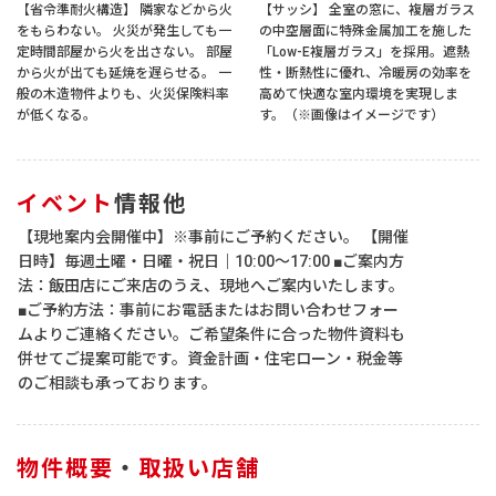
【省令準耐火構造】 隣家などから火
【サッシ】 全室の窓に、複層ガラス
をもらわない。 火災が発生しても一
の中空層面に特殊金属加工を施した
定時間部屋から火を出さない。 部屋
「Low-E複層ガラス」を採用。遮熱
から火が出ても延焼を遅らせる。 一
性・断熱性に優れ、冷暖房の効率を
般の木造物件よりも、火災保険料率
高めて快適な室内環境を実現しま
が低くなる。
す。（※画像はイメージです）
イベント
情報他
【現地案内会開催中】※事前にご予約ください。 【開催
日時】毎週土曜・日曜・祝日｜10:00～17:00 ■ご案内方
法：飯田店にご来店のうえ、現地へご案内いたします。
■ご予約方法：事前にお電話またはお問い合わせフォー
ムよりご連絡ください。ご希望条件に合った物件資料も
併せてご提案可能です。資金計画・住宅ローン・税金等
のご相談も承っております。
物件概要
・
取扱い店舗