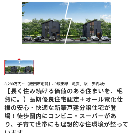
オーナー様
の声
生活サービス・
その他
企業・
IR情報
3,280万円～【飯田市毛賀】JR飯田線「毛賀」駅 歩約4分
【長く住み続ける価値のある住まいを、毛
賀に。】長期優良住宅認定＋オール電化仕
様の安心・快適な新築戸建分譲住宅が登
場！徒歩圏内にコンビニ・スーパーがあ
り、子育て世帯にも理想的な住環境が整って
います。