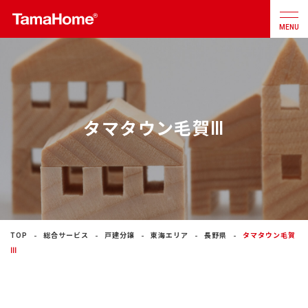
MENU
店舗検索
カタログ
お問合せ
タマタウン毛賀Ⅲ
注文住宅
戸建分譲
住宅
リフォーム
TOP
総合サービス
戸建分譲
東海エリア
長野県
タマタウン毛賀
Ⅲ
不動産
事業