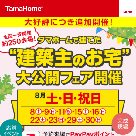
MENU
店舗検索
カタログ
お問合せ
注文住宅
戸建分譲
住宅
リフォーム
不動産
事業