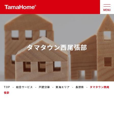
MENU
店舗検索
カタログ
お問合せ
タマタウン西尾張部
注文住宅
戸建分譲
住宅
リフォーム
TOP
総合サービス
戸建分譲
東海エリア
長野県
タマタウン西尾
張部
不動産
事業