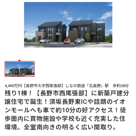
オーナー様
の声
生活サービス・
その他
企業・
IR情報
4,490万円【長野市大字西尾張部】しなの鉄道「北長野」駅 歩約28分
残り1棟！【長野市西尾張部】に新築戸建分
譲住宅で誕生！須坂長野東ICや話題のイオ
ンモールへも車で約10分の好アクセス！徒
歩圏内に買物施設や学校も近く充実した住
環境。全室南向きの明るく広い間取り。