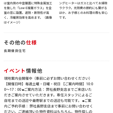
は室内側の中空層面に特殊金属加工
ングヒーターはガスと比べてお掃除
を施した「Low-E複層ガラス」を全
ラクラク。光熱費の節約にも繋がる
室の窓に設置。遮熱・断熱性が高
ほか、お子様とのお料理の際も安心
く、冷暖房効率を高めます。（画像
です。
はイメージ）
その他の
仕様
長期優良住宅
イベント
情報他
現地案内会開催中（事前に必ずお問い合わせください）
【開催日時】毎週土曜・日曜・祝日 【ご案内時間】10:0
0～17：00 ■ご案内方法： 弊社長野支店までご来店いた
だきご案内させていただきます。専任スタッフによるご
自宅までの送迎や最寄駅までの送迎も可能です。 ■ご案
内ご予約手順： 弊社長野支店まで事前にお問い合わせく
ださい。ご連絡頂いた物件資料はもちろん、物件探しの