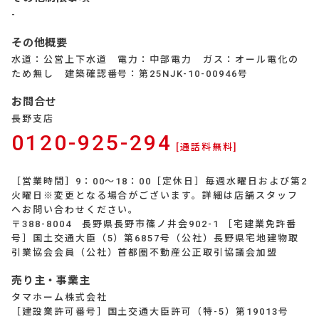
-
その他概要
水道：公営上下水道 電力：中部電力 ガス：オール電化の
ため無し 建築確認番号：第25NJK-10-00946号
お問合せ
長野支店
0120-925-294
[通話料無料]
［営業時間］9：00～18：00［定休日］毎週水曜日および第2
火曜日※変更となる場合がございます。詳細は店舗スタッフ
へお問い合わせください。
〒388-8004 長野県長野市篠ノ井会902-1 ［宅建業免許番
号］国土交通大臣（5）第6857号（公社）長野県宅地建物取
引業協会会員（公社）首都圏不動産公正取引協議会加盟
売り主・事業主
タマホーム株式会社
［建設業許可番号］国土交通大臣許可（特-5）第19013号