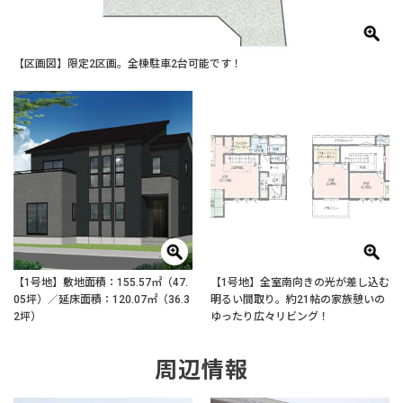
【区画図】限定2区画。全棟駐車2台可能です！
【1号地】敷地面積：155.57㎡（47.
【1号地】全室南向きの光が差し込む
05坪）／延床面積：120.07㎡（36.3
明るい間取り。約21帖の家族憩いの
2坪）
ゆったり広々リビング！
周辺情報