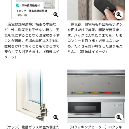
【浴室乾燥暖房機】梅雨の季節な
【電気錠】帰宅時も外出時もボタン
ど、外に洗濯物を干せない時も、天
を押すだけで施錠、開錠が出来ま
気を気にすることなく洗濯物を干す
す。バッグに入れたままでも、リモ
ことが可能。冬場の季節は入浴前に
コンキーを取り出す必要はないた
暖房をかけておくこともできるので
め、たくさん買い物をした帰りも楽
安心して入浴できます。（画像はイ
ちん。（画像はイメージ）
メージ）
【サッシ】複層ガラスの室外側また
【IHクッキングヒーター】IHクッキ