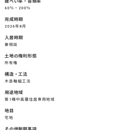
建ぺい率・容積率
60％・200％
完成時期
2026年8月
入居時期
要相談
土地の権利形態
所有権
構造・工法
木造軸組工法
用途地域
第1種中高層住居専用地域
地目
宅地
その他制限事項