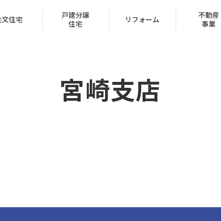
戸建分譲
不動産
注文住宅
リフォーム
住宅
事業
宮崎支店
会社概要
トップメッセージ
IR情報
経営方針
家づくり
ュー
ン
声
ハッピーライフクラブ
家づくりのステップ
賃貸取扱物件
建築実例
FAQ
クレジットカード
採用情報
受賞一覧
（サブリース事業）
区
保証とサポート
タマネット
住宅ローン