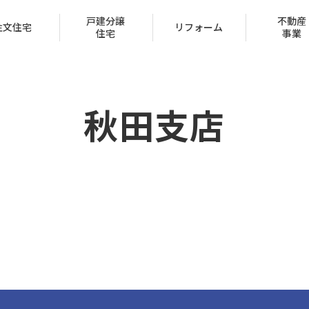
戸建分譲
不動産
注文住宅
リフォーム
住宅
事業
秋田支店
会社概要
トップメッセージ
IR情報
経営方針
家づくり
ュー
ン
声
ハッピーライフクラブ
家づくりのステップ
賃貸取扱物件
建築実例
FAQ
クレジットカード
採用情報
受賞一覧
（サブリース事業）
区
保証とサポート
タマネット
住宅ローン