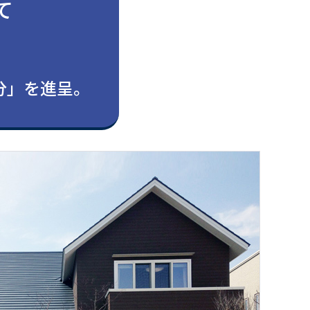
て
。
円分」を進呈。