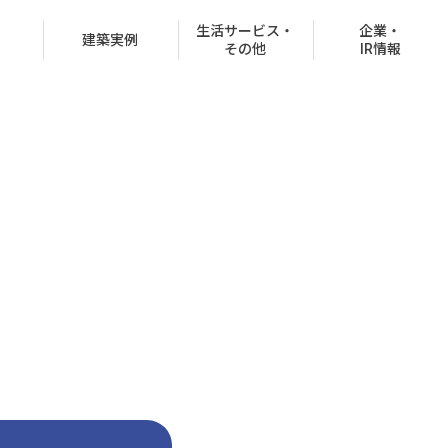
生活サービス・
企業・
建築実例
その他
IR情報
役員紹介
沿革
CSR情報
グループ会社
決済での購入
商品ラインナップ
オフィスビル
お客様紹介制度
協賛イベント
CMギャラリー
分所有権販売事業
住宅net