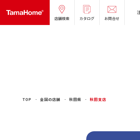
店舗検索
カタログ
お問合せ
TOP
全国の店舗
秋田県
秋田支店
タマホームの考える
リフォームメニ
分譲マンショ
オーナー様の
良質国産材の家
お問い合わせ