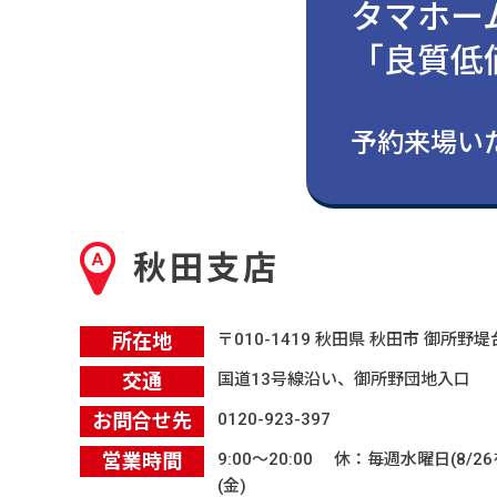
タマホー
「良質低
よくあるご質問
予約来場いた
秋田支店
所在地
〒010-1419 秋田県 秋田市 御所野堤台
交通
国道13号線沿い、御所野団地入口
お問合せ先
0120-923-397
営業時間
9:00〜20:00 休：毎週水曜日(8/26
(金)