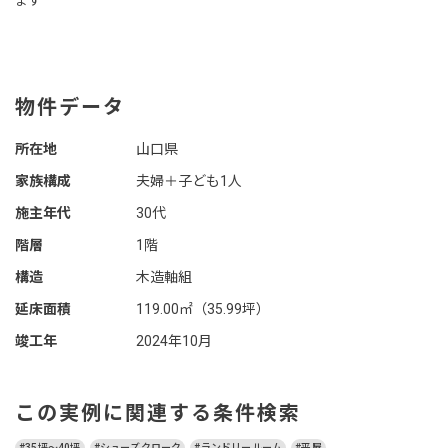
ます
物件データ
所在地
山口県
家族構成
夫婦＋子ども1人
施主年代
30代
階層
1階
構造
木造軸組
延床面積
119.00㎡（35.99坪）
竣工年
2024年10月
この実例に関連する条件検索
#35坪～40坪
#シューズクローク
#ランドリールーム
#平屋