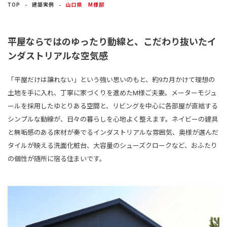
建築実例
TOP
建築実例
山口県 M様邸
生活サービス・
その他
平屋ならではのゆったり動線と、こだわり抜いたイ
ンダストリアルな空気感
企業・
IR情報
「平屋だけは譲れない」という強い思いのもと、約9カ月かけて理想の
土地を手に入れ、丁寧に家づくりを進めたM様ご夫妻。メーターモジュ
ールを採用したゆとりある空間と、リビングを中心に各部屋が直結する
シンプルな動線が、日々の暮らしを心地よく整えます。ネイビーの建具
と無垢感のある床材が奏でるインダストリアルな雰囲気、奥様が選んだ
タイルが映える洗面化粧台、大容量のシューズクロークなど、おふたり
の個性が随所に宿る住まいです。