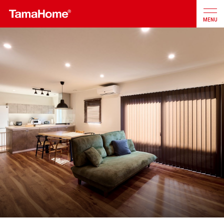
MENU
店舗検索
カタログ
お問合せ
注文住宅
戸建分譲
住宅
リフォーム
不動産
事業