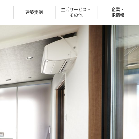
生活サービス・
企業・
建築実例
その他
IR情報
役員紹介
沿革
CSR情報
グループ会社
決済での購入
商品ラインナップ
オフィスビル
お客様紹介制度
協賛イベント
CMギャラリー
分所有権販売事業
住宅net