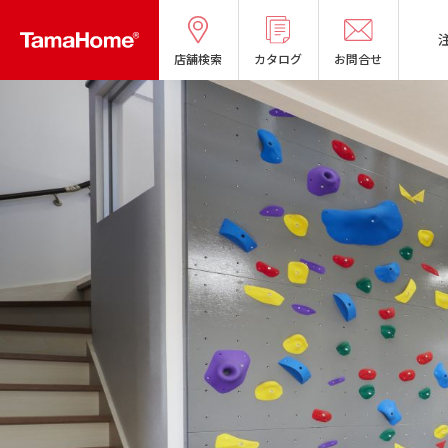
店舗検索
カタログ
お問合せ
タマホームの考える
リフォームメニ
分譲マンショ
オーナー様の
良質国産材の家
お問い合わせ