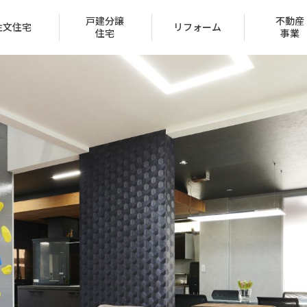
戸建分譲
不動産
注文住宅
リフォーム
住宅
事業
会社概要
トップメッセージ
IR情報
経営方針
家づくり
ュー
ン
声
ハッピーライフクラブ
家づくりのステップ
賃貸取扱物件
建築実例
FAQ
クレジットカード
採用情報
受賞一覧
（サブリース事業）
区
保証とサポート
タマネット
住宅ローン