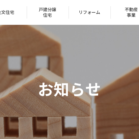
戸建分譲
不動産
注文住宅
リフォーム
住宅
事業
会社概要
トップメッセージ
お知らせ
IR情報
経営方針
家づくり
ュー
ン
声
ハッピーライフクラブ
家づくりのステップ
賃貸取扱物件
建築実例
FAQ
クレジットカード
採用情報
受賞一覧
（サブリース事業）
区
保証とサポート
タマネット
住宅ローン