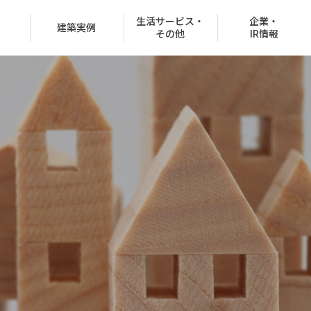
生活サービス・
企業・
建築実例
その他
IR情報
役員紹介
沿革
CSR情報
グループ会社
決済での購入
商品ラインナップ
オフィスビル
お客様紹介制度
協賛イベント
CMギャラリー
分所有権販売事業
住宅net