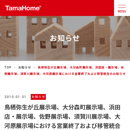
MENU
お知らせ
店舗検索
カタログ
お問合せ
注文住宅
TOP
お知らせ
鳥栖弥生が丘展示場、大分森町展示場、浜田店・展示場、佐
戸建分譲
住宅
野展示場、須賀川展示場、大河原展示場における営業終了および移管統合のお知らせ
リフォーム
2010.01.01
お知らせ
鳥栖弥生が丘展示場、大分森町展示場、浜田
不動産
事業
店・展示場、佐野展示場、須賀川展示場、大
河原展示場における営業終了および移管統合