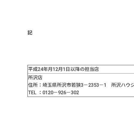
記
平成24年月12月1日以降の担当店
所沢店
住所：埼玉県所沢市若狭3－2353－1 所沢ハウ
TEL ：0120－926－302