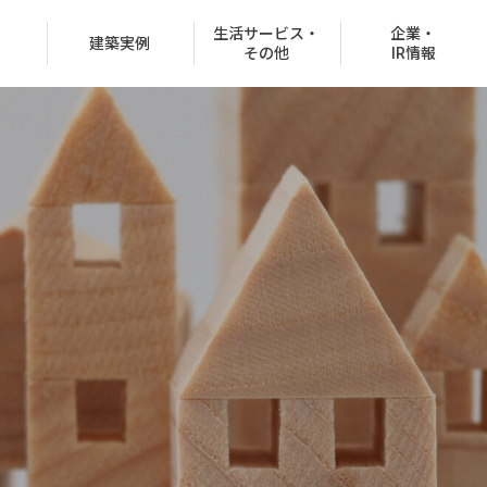
生活サービス・
企業・
建築実例
その他
IR情報
役員紹介
沿革
CSR情報
グループ会社
決済での購入
商品ラインナップ
オフィスビル
お客様紹介制度
協賛イベント
CMギャラリー
分所有権販売事業
住宅net