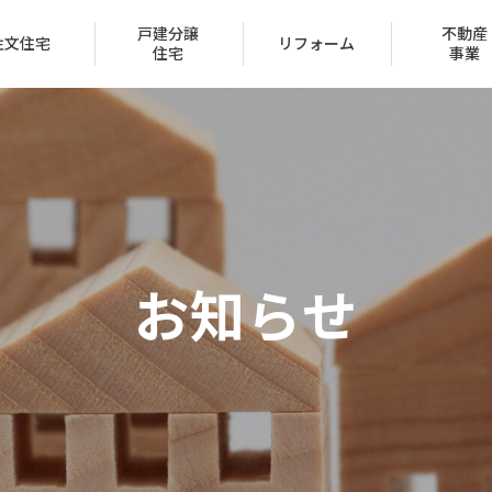
戸建分譲
不動産
注文住宅
リフォーム
住宅
事業
会社概要
トップメッセージ
お知らせ
IR情報
経営方針
家づくり
ュー
ン
声
ハッピーライフクラブ
家づくりのステップ
賃貸取扱物件
建築実例
FAQ
クレジットカード
採用情報
受賞一覧
（サブリース事業）
区
保証とサポート
タマネット
住宅ローン