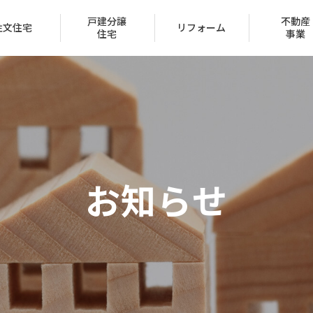
戸建分譲
不動産
注文住宅
リフォーム
住宅
事業
会社概要
トップメッセージ
お知らせ
IR情報
経営方針
家づくり
ュー
ン
声
ハッピーライフクラブ
家づくりのステップ
賃貸取扱物件
建築実例
FAQ
クレジットカード
採用情報
受賞一覧
（サブリース事業）
区
保証とサポート
タマネット
住宅ローン