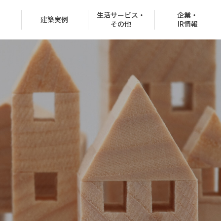
生活サービス・
企業・
建築実例
その他
IR情報
役員紹介
沿革
CSR情報
グループ会社
決済での購入
商品ラインナップ
オフィスビル
お客様紹介制度
協賛イベント
CMギャラリー
分所有権販売事業
住宅net