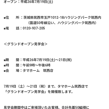
建築実例
オープン：平成26年7月19日(土)
生活サービス・
その他
■住 所 ：茨城県筑西市玉戸1012-18ハウジングパーク筑西内
（国道50号線沿い、ハウジングパーク筑西内）
■電 話：0120-937-205
企業・
IR情報
＜グランドオープン見学会＞
■期 間：平成26年7月19日(土)～21日(祝)
■時 間：午前9時～午後6時
■会 場：タマホーム 筑西店
7月19日（土）～21日（祝）まで、タマホーム筑西店で
「グランドオープン見学会」を開催致します。
見学会期間中はご来場頂いたお客様、合計先着50組様に