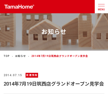
MENU
お知らせ
店舗検索
カタログ
お問合せ
注文住宅
TOP
お知らせ
2014年7月19日筑西店グランドオープン見学会
戸建分譲
住宅
2014.07.15
新着情報
リフォーム
2014年7月19日筑西店グランドオープン見学会
不動産
事業