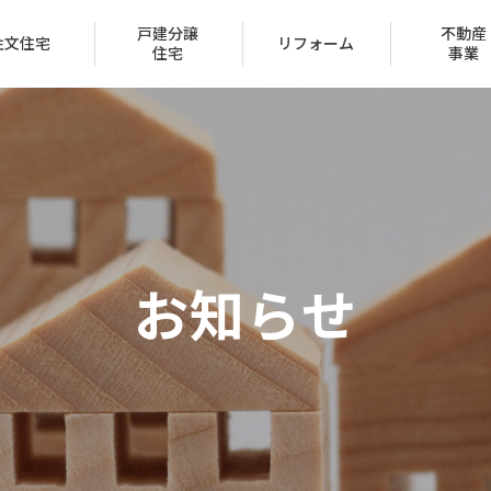
戸建分譲
不動産
注文住宅
リフォーム
住宅
事業
会社概要
トップメッセージ
お知らせ
IR情報
経営方針
家づくり
ュー
ン
声
ハッピーライフクラブ
家づくりのステップ
賃貸取扱物件
建築実例
FAQ
クレジットカード
採用情報
受賞一覧
（サブリース事業）
区
保証とサポート
タマネット
住宅ローン