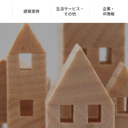
生活サービス・
企業・
建築実例
その他
IR情報
役員紹介
沿革
CSR情報
グループ会社
決済での購入
商品ラインナップ
オフィスビル
お客様紹介制度
協賛イベント
CMギャラリー
分所有権販売事業
住宅net