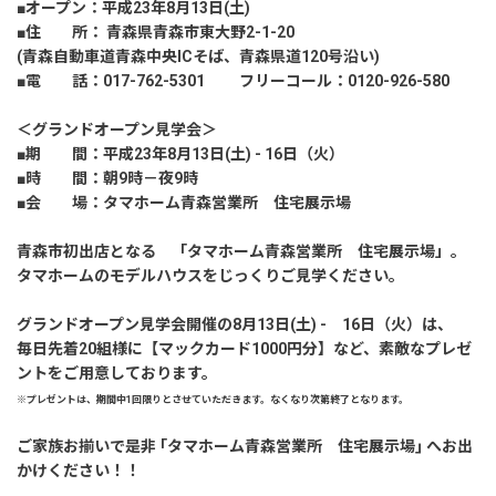
建築実例
■オープン：平成23年8月13日(土)
■住 所： 青森県青森市東大野2-1-20
(青森自動車道青森中央ICそば、青森県道120号沿い)
生活サービス・
その他
■電 話：017-762-5301 フリーコール：0120-926-580
＜グランドオープン見学会＞
企業・
IR情報
■期 間：平成23年8月13日(土) - 16日（火）
■時 間：朝9時－夜9時
■会 場：タマホーム青森営業所 住宅展示場
青森市初出店となる 「タマホーム青森営業所 住宅展示場」。
タマホームのモデルハウスをじっくりご見学ください。
グランドオープン見学会開催の8月13日(土) - 16日（火）は、
毎日先着20組様に【マックカード1000円分】など、素敵なプレゼ
ントをご用意しております。
※プレゼントは、期間中1回限りとさせていただきます。なくなり次第終了となります。
ご家族お揃いで是非 ｢タマホーム青森営業所 住宅展示場｣ へお出
かけください！！