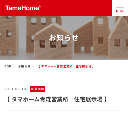
MENU
お知らせ
店舗検索
カタログ
お問合せ
注文住宅
TOP
お知らせ
【 タマホーム青森営業所 住宅展示場 】
戸建分譲
住宅
2011.08.13
新着情報
リフォーム
【 タマホーム青森営業所 住宅展示場 】
不動産
事業