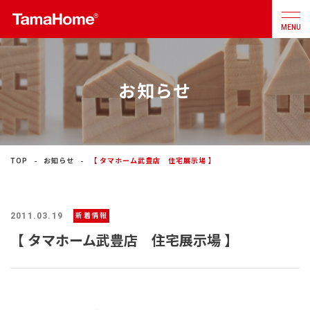
MENU
お知らせ
店舗検索
カタログ
お問合せ
注文住宅
TOP
お知らせ
【 タマホーム武豊店 住宅展示場 】
戸建分譲
住宅
2011.03.19
新着情報
リフォーム
【 タマホーム武豊店 住宅展示場 】
不動産
事業