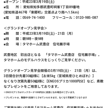
建築実例
■オープン：平成23年3月19日(土)
■住 所： 愛知県知多郡武豊町祠峯1丁目89番地
(愛知県道467号「東郷町」交差点より南へ1.5km)
生活サービス・
その他
■電 話：0569-74-1400 フリーコール：0120-985-087
＜グランドオープン見学会＞
企業・
IR情報
■期 間：平成23年3月19日(土) - 21日（月）
■時 間：朝9時－夜9時
■会 場：タマホーム武豊店 住宅展示場
武豊地区 初出店となる 「タマホーム武豊店 住宅展示場」。
タマホームのモデルハウスをじっくりご見学ください。
グランドオープン見学会開催の3月19日(土) - 21日（月）は、
3日間合計先着30組様に【お米5㎏（宮城県産ひとめぼれ）】
なくなり次第先着50組様に【ENEOSプリカ1000円分】など、素敵
なプレゼントをご用意しております。
※ENEOSプリカはマックカード1000円分に変更になる場合がございます。
※プレゼントは、期間中1回限りとさせていただきます。なくなり次第終了となります
ご家族お揃いで是非 ｢タマホーム武豊店 住宅展示場｣ へお出かけ