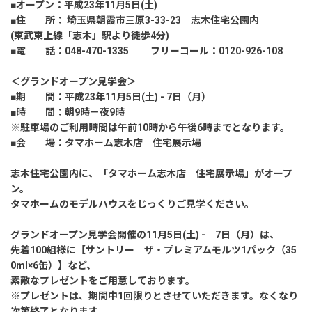
建築実例
■オープン：平成23年11月5日(土)
■住 所： 埼玉県朝霞市三原3-33-23 志木住宅公園内
(東武東上線「志木」駅より徒歩4分)
生活サービス・
その他
■電 話：048-470-1335 フリーコール：0120-926-108
＜グランドオープン見学会＞
企業・
IR情報
■期 間：平成23年11月5日(土) - 7日（月）
■時 間：朝9時－夜9時
※駐車場のご利用時間は午前10時から午後6時までとなります。
■会 場：タマホーム志木店 住宅展示場
志木住宅公園内に、「タマホーム志木店 住宅展示場」がオープ
ン。
タマホームのモデルハウスをじっくりご見学ください。
グランドオープン見学会開催の11月5日(土) - 7日（月）は、
先着100組様に【サントリー ザ・プレミアムモルツ1パック（35
0ml×6缶）】など、
素敵なプレゼントをご用意しております。
※プレゼントは、期間中1回限りとさせていただきます。なくなり
次第終了となります。