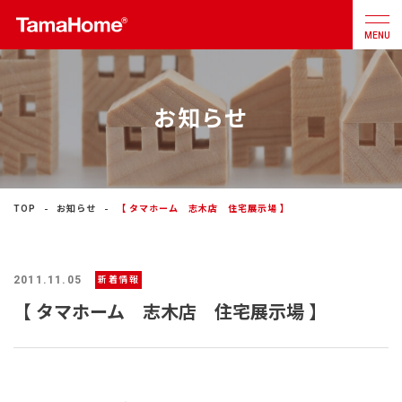
MENU
お知らせ
店舗検索
カタログ
お問合せ
注文住宅
TOP
お知らせ
【 タマホーム 志木店 住宅展示場 】
戸建分譲
住宅
2011.11.05
新着情報
リフォーム
【 タマホーム 志木店 住宅展示場 】
不動産
事業