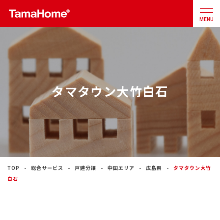
MENU
店舗検索
カタログ
お問合せ
タマタウン大竹白石
注文住宅
戸建分譲
住宅
リフォーム
TOP
総合サービス
戸建分譲
中国エリア
広島県
タマタウン大竹
白石
不動産
事業