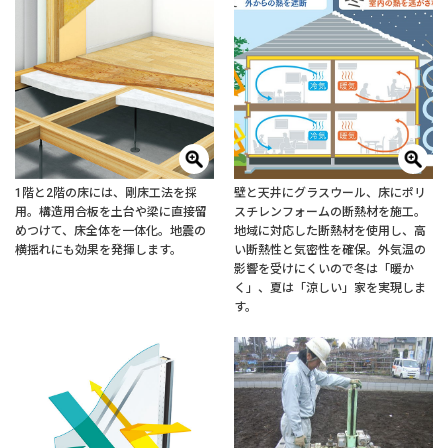
1階と2階の床には、剛床工法を採
壁と天井にグラスウール、床にポリ
用。構造用合板を土台や梁に直接留
スチレンフォームの断熱材を施工。
めつけて、床全体を一体化。地震の
地域に対応した断熱材を使用し、高
横揺れにも効果を発揮します。
い断熱性と気密性を確保。外気温の
影響を受けにくいので冬は「暖か
く」、夏は「涼しい」家を実現しま
す。