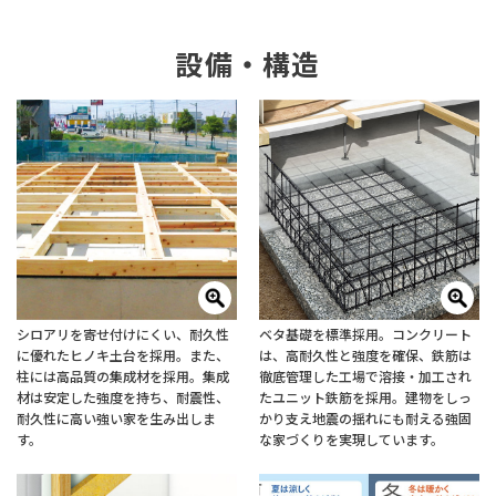
設備・構造
シロアリを寄せ付けにくい、耐久性
ベタ基礎を標準採用。コンクリート
に優れたヒノキ土台を採用。また、
は、高耐久性と強度を確保、鉄筋は
柱には高品質の集成材を採用。集成
徹底管理した工場で溶接・加工され
材は安定した強度を持ち、耐震性、
たユニット鉄筋を採用。建物をしっ
耐久性に高い強い家を生み出しま
かり支え地震の揺れにも耐える強固
す。
な家づくりを実現しています。