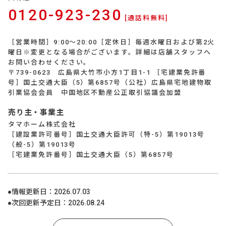
0120-923-230
[通話料無料]
［営業時間］9:00～20:00［定休日］毎週水曜日および第2火
曜日※変更となる場合がございます。詳細は店舗スタッフへ
お問い合わせください。
〒739-0623 広島県大竹市小方1丁目1-1 ［宅建業免許番
号］国土交通大臣（5）第6857号（公社）広島県宅地建物取
引業協会会員 中国地区不動産公正取引協議会加盟
売り主・事業主
タマホーム株式会社
［建設業許可番号］国土交通大臣許可（特-5）第19013号
（般-5）第19013号
［宅建業免許番号］国土交通大臣（5）第6857号
●情報更新日：
2026.07.03
●次回更新予定日：
2026.08.24