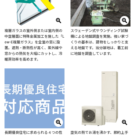
複層ガラスの室外側または室内側の
スウェーデン式サウンディング試験
中空層面に特殊金属加工を施した「L
機による地盤調査を実施。強い家づ
ow-E複層ガラス」を全室の窓に設
くりの基本は、建物をしっかりと支
置。遮熱・断熱性が高く、紫外線や
える地盤です。当分譲地は、着工前
窓からの熱気を大幅にカットし、冷
に地盤を調査しています。
暖房効率を高めます。
長期優良住宅に求められる４つの性
空気の熱でお湯を沸かす、節約上手