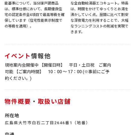
能基準について、当分譲戸建商品
な全自動給湯器エコキュート。特長
は、標準仕様において、長期優良住
は、時間をかけてゆっくりとお湯を
宅の認定条件全4項目で最高等級を確
沸かしていく点。昼間に比べて割安
保しています（住宅性能表示制度で
な深夜電力を利用することで、大幅
の等級を適用）。
なランニングコストの削減を実現で
きます。
イベント
情報他
現地案内会開催中 【開催日時】 平日・土日祝 ご案内
可能 【ご案内時間】 10：00 ～ 17：00 (※事前にご予
約ください。)
物件概要
・
取扱い店舗
所在地
広島県大竹市白石二丁目2646番1（地番）
交通