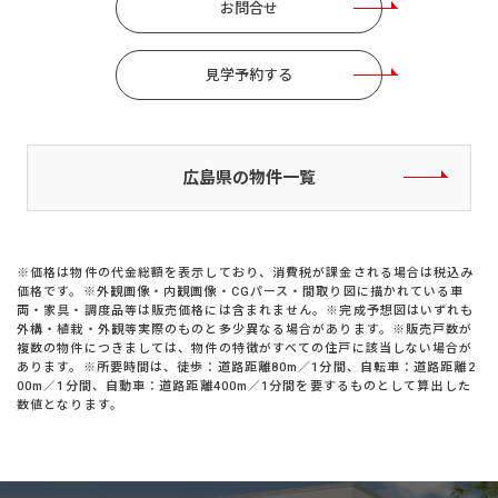
お問合せ
見学予約する
広島県の物件一覧
※価格は物件の代金総額を表示しており、消費税が課金される場合は税込み
価格です。※外観画像・内観画像・CGパース・間取り図に描かれている車
両・家具・調度品等は販売価格には含まれません。※完成予想図はいずれも
外構・植栽・外観等実際のものと多少異なる場合があります。※販売戸数が
複数の物件につきましては、物件の特徴がすべての住戸に該当しない場合が
あります。※所要時間は、徒歩：道路距離80m／1分間、自転車：道路距離2
00m／1分間、自動車：道路距離400m／1分間を要するものとして算出した
数値となります。