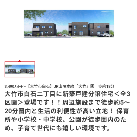
オーナー様
の声
生活サービス・
その他
企業・
IR情報
3,490万円～【大竹市白石】JR山陽本線「大竹」駅 歩約18分
大竹市白石二丁目に新築戸建分譲住宅＜全3
区画＞登場です！！周辺施設まで徒歩約5～
20分圏内と生活の利便性が高い立地！ 保育
所や小学校・中学校、公園が徒歩圏内のた
め、子育て世代にも嬉しい環境です。