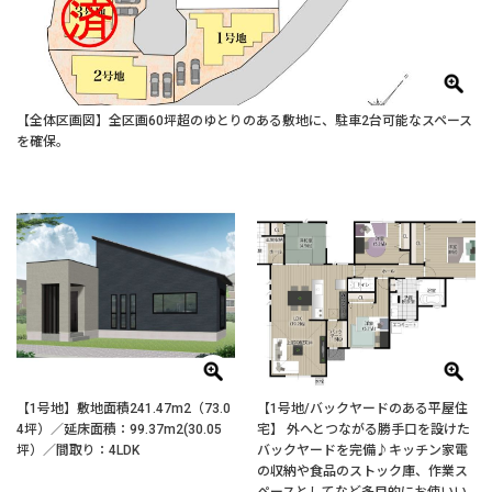
【全体区画図】全区画60坪超のゆとりのある敷地に、駐車2台可能なスペース
を確保。
【1号地】敷地面積241.47m2（73.0
【1号地/バックヤードのある平屋住
4坪）／延床面積：99.37m2(30.05
宅】 外へとつながる勝手口を設けた
坪）／間取り：4LDK
バックヤードを完備♪キッチン家電
の収納や食品のストック庫、作業ス