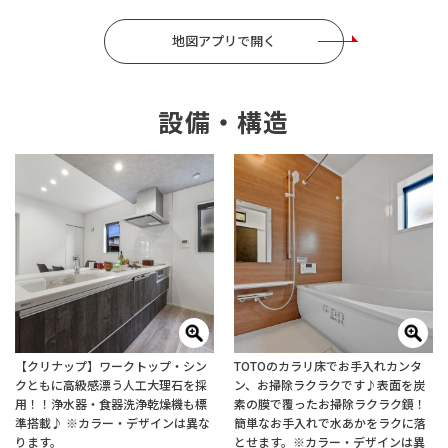
地図アプリで開く
設備・構造
【クリナップ】ワークトップ・シン
TOTOのカラリ床でお手入れカンタ
クともに高級感漂う人工大理石を採
ン、お掃除ラクラクです♪表面を炭
用！！浄水器・食器洗浄乾燥機も標
素の膜で覆ったお掃除ラクラク鏡！
準搭載♪ ※カラー・デザインは異な
簡単なお手入れで水あかをラクに落
ります。
とせます。※カラー・デザインは異