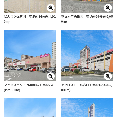
どんぐり保育園：徒歩約24分(約1,92
市立岩戸幼稚園：徒歩約26分(約2,05
0m)
0m)
マックスバリュ 那珂川店：車約7分
アクロスモール春日：車約15分(約6,
(約2,650m)
000m)