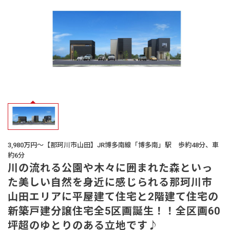
オーナー様
の声
生活サービス・
その他
企業・
IR情報
3,980万円～【那珂川市山田】JR博多南線「博多南」駅 歩約48分、車
約6分
川の流れる公園や木々に囲まれた森といっ
た美しい自然を身近に感じられる那珂川市
山田エリアに平屋建て住宅と2階建て住宅の
新築戸建分譲住宅全5区画誕生！！全区画60
坪超のゆとりのある立地です♪