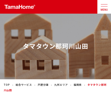
MENU
店舗検索
カタログ
お問合せ
タマタウン那珂川山田
注文住宅
戸建分譲
住宅
リフォーム
TOP
総合サービス
戸建分譲
九州エリア
福岡県
タマタウン那珂
川山田
不動産
事業