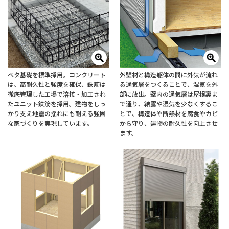
ベタ基礎を標準採用。コンクリート
外壁材と構造躯体の間に外気が流れ
は、高耐久性と強度を確保、鉄筋は
る通気層をつくることで、湿気を外
徹底管理した工場で溶接・加工され
部に放出。壁内の通気層は屋根裏ま
たユニット鉄筋を採用。建物をしっ
で通り、結露や湿気を少なくするこ
かり支え地震の揺れにも耐える強固
とで、構造体や断熱材を腐食やカビ
な家づくりを実現しています。
から守り、建物の耐久性を向上させ
ます。