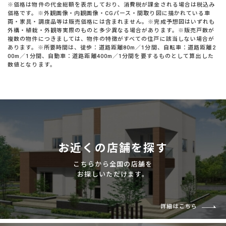
※価格は物件の代金総額を表示しており、消費税が課金される場合は税込み
価格です。※外観画像・内観画像・CGパース・間取り図に描かれている車
両・家具・調度品等は販売価格には含まれません。※完成予想図はいずれも
外構・植栽・外観等実際のものと多少異なる場合があります。※販売戸数が
複数の物件につきましては、物件の特徴がすべての住戸に該当しない場合が
あります。※所要時間は、徒歩：道路距離80m／1分間、自転車：道路距離2
00m／1分間、自動車：道路距離400m／1分間を要するものとして算出した
数値となります。
お近くの店舗を探す
こちらから全国の店舗を
お探しいただけます。
詳細はこちら