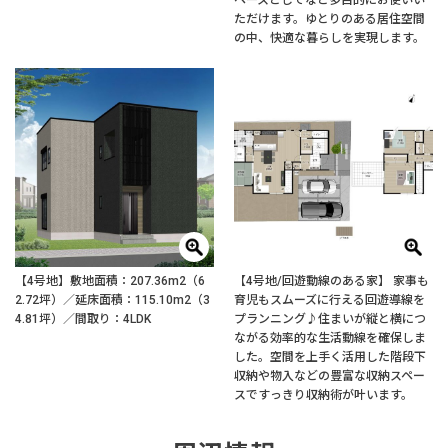
ペースとしてなど多目的にお使いい
ただけます。ゆとりのある居住空間
の中、快適な暮らしを実現します。
【4号地】敷地面積：207.36m2（6
【4号地/回遊動線のある家】 家事も
2.72坪）／延床面積：115.10m2（3
育児もスムーズに行える回遊導線を
4.81坪）／間取り：4LDK
プランニング♪住まいが縦と横につ
ながる効率的な生活動線を確保しま
した。空間を上手く活用した階段下
収納や物入などの豊富な収納スペー
スですっきり収納術が叶います。