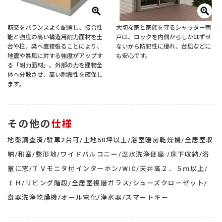
筋交をバランスよく配置し、接合性
大切な家と家族を守るシャッター雨
能と強度の高い構造用耐力面材を土
戸は、ロックを内側からしかはずせ
台や柱、梁へ直接張ることにより、
ないから防犯性に優れ、台風などに
地震や暴風に対する強度がアップす
も安心です。
る「耐力面材」。外部の力を建物全
体へ分散させ、高い耐震性を確保し
ます。
その他の
仕様
地盤調査済/駐車2台可/土地50坪以上/浴室暖房乾燥機/全居室収
納/和室/整形地/ワイドバルコニー/温水洗浄便座 /床下収納/浴
室に窓/ＴＶモニタ付インターホン/WIC/天井高２．５ｍ以上/
ＩＨ/リビング階段/全居室複層ガラス/シューズクローゼット/
食器洗浄乾燥機/オール電化/浄水器/スマートキー