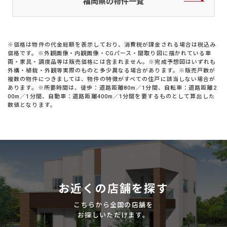
福岡県の物件一覧
※価格は物件の代金総額を表示しており、消費税が課金される場合は税込み
価格です。※外観画像・内観画像・CGパース・間取り図に描かれている車
両・家具・調度品等は販売価格には含まれません。※完成予想図はいずれも
外構・植栽・外観等実際のものと多少異なる場合があります。※販売戸数が
複数の物件につきましては、物件の特徴がすべての住戸に該当しない場合が
あります。※所要時間は、徒歩：道路距離80m／1分間、自転車：道路距離2
00m／1分間、自動車：道路距離400m／1分間を要するものとして算出した
数値となります。
お近くの店舗を探す
こちらから全国の店舗を
お探しいただけます。