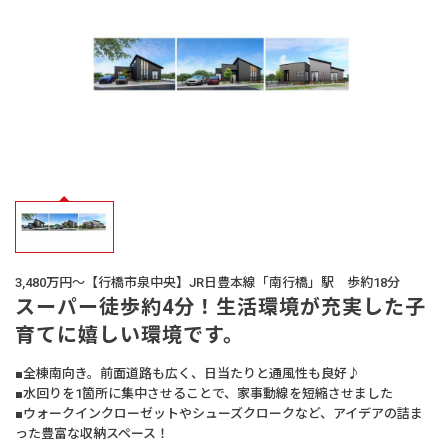
オーナー様
の声
生活サービス・
その他
企業・
IR情報
3,480万円～【行橋市泉中央】JR日豊本線「南行橋」駅 歩約18分
スーパー徒歩約4分！生活環境が充実した子
育てに嬉しい環境です。
■全棟南向き。前面道路も広く、日当たりと通風性も良好♪
■水回りを1箇所に集中させることで、家事動線を短縮させました
■ウォークインクローゼットやシューズクロークなど、アイデアの詰ま
った豊富な収納スペース！