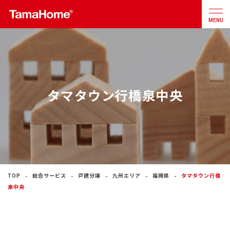
MENU
店舗検索
カタログ
お問合せ
タマタウン行橋泉中央
注文住宅
戸建分譲
住宅
リフォーム
TOP
総合サービス
戸建分譲
九州エリア
福岡県
タマタウン行橋
泉中央
不動産
事業