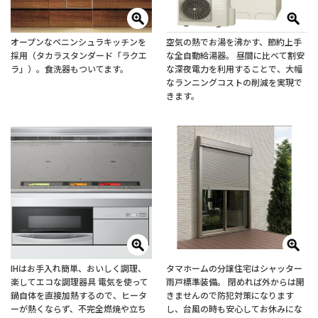
オープンなペニンシュラキッチンを
空気の熱でお湯を沸かす、節約上手
採用（タカラスタンダード「ラクエ
な全自動給湯器。 昼間に比べて割安
ラ」）。食洗器もついてます。
な深夜電力を利用することで、大幅
なランニングコストの削減を実現で
きます。
IHはお手入れ簡単、おいしく調理、
タマホームの分譲住宅はシャッター
楽してエコな調理器具 電気を使って
雨戸標準装備。 閉めれば外からは開
鍋自体を直接加熱するので、ヒータ
きませんので防犯対策になります
ーが熱くならず、不完全燃焼や立ち
し、台風の時も安心してお休みにな