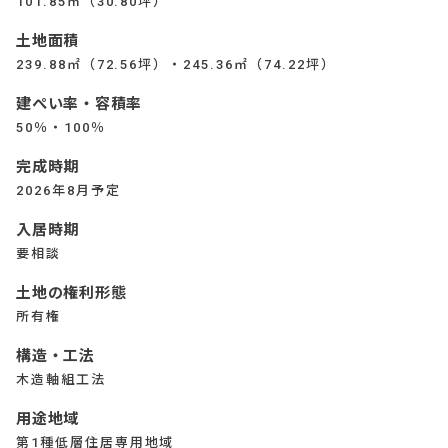
101.85㎡（30.80坪）
土地面積
239.88㎡（72.56坪）・245.36㎡（74.22坪）
建ぺい率・容積率
50％・100％
完成時期
2026年8月予定
入居時期
要相談
土地の権利形態
所有権
構造・工法
木造軸組工法
用途地域
第1種低層住居専用地域