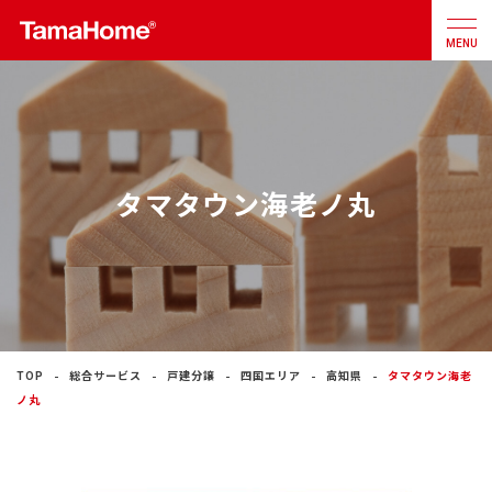
MENU
店舗検索
カタログ
お問合せ
タマタウン海老ノ丸
注文住宅
戸建分譲
住宅
リフォーム
TOP
総合サービス
戸建分譲
四国エリア
高知県
タマタウン海老
ノ丸
不動産
事業