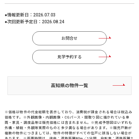
●情報更新日：
2026.07.03
●次回更新予定日：
2026.08.24
お問合せ
見学予約する
高知県の物件一覧
※価格は物件の代金総額を表示しており、消費税が課金される場合は税込み
価格です。※外観画像・内観画像・CGパース・間取り図に描かれている車
両・家具・調度品等は販売価格には含まれません。※完成予想図はいずれも
外構・植栽・外観等実際のものと多少異なる場合があります。※販売戸数が
複数の物件につきましては、物件の特徴がすべての住戸に該当しない場合が
あります。※所要時間は、徒歩：道路距離80m／1分間、自転車：道路距離2