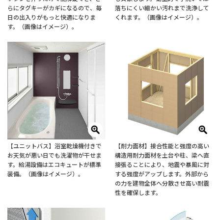
らにタグキーがカギになるので、毎
落ちにくい細かい汚れまで洗浄して
日の出入りがもっと快適になりま
くれます。（画像はイメージ）。
す。（画像はイメージ）。
【ユニットバス】浴室乾燥機付きで
【耐力面材】接合性能と強度の高い
お天気が悪い日でも洗濯物が干せま
構造用耐力面材を土台や柱、梁へ直
す。給湯設備はエコキュートが標準
接張ることにより、地震や暴風に対
装備。（画像はイメージ）。
する強度がアップします。外部から
の力を建物全体へ分散させ高い耐震
性を確保します。