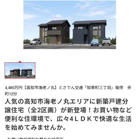
オーナー様
の声
生活サービス・
その他
企業・
IR情報
4,480万円【高知市海老ノ丸】とさでん交通「知寄町三丁目」電停 歩
約12分
人気の高知市海老ノ丸エリアに新築戸建分
譲住宅（全2区画）が新登場！お買い物など
便利な住環境で、広々4ＬＤＫで快適な生活
を始めてみませんか。