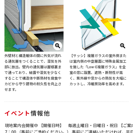
外壁材と構造躯体の間に外気が流れ
【サッシ】複層ガラスの室外側また
る通気層をつくることで、湿気を外
は室内側の中空層面に特殊金属加工
部に放出。壁内の通気層は屋根裏ま
を施した「Low-E複層ガラス」を全
で通っており、結露や湿気を少なく
室の窓に設置。遮熱・断熱性が高
することで構造体や断熱材を腐食や
く、紫外線や窓からの熱気を大幅に
カビから守り建物の耐久性を向上さ
カットし、冷暖房効率を高めます。
せます。
イベント
情報他
現地案内会開催中 【開催日時】 毎週土曜日・日曜日・祝日 【ご案内時
7：00 （事前にご予約ください。） 事前にご連絡いただければ、平