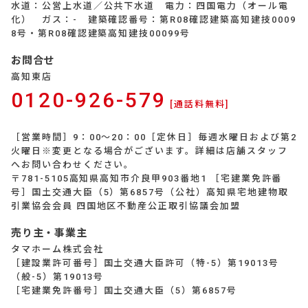
水道：公営上水道／公共下水道 電力：四国電力（オール電
化） ガス：- 建築確認番号：第R08確認建築高知建技0009
8号・第R08確認建築高知建技00099号
お問合せ
高知東店
0120-926-579
[通話料無料]
［営業時間］9：00～20：00［定休日］毎週水曜日および第2
火曜日※変更となる場合がございます。詳細は店舗スタッフ
へお問い合わせください。
〒781-5105高知県高知市介良甲903番地1 ［宅建業免許番
号］国土交通大臣（5）第6857号（公社）高知県宅地建物取
引業協会会員 四国地区不動産公正取引協議会加盟
売り主・事業主
タマホーム株式会社
［建設業許可番号］国土交通大臣許可（特-5）第19013号
（般-5）第19013号
［宅建業免許番号］国土交通大臣（5）第6857号