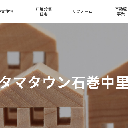
戸建分譲
不動産
注文住宅
リフォーム
住宅
事業
会社概要
トップメッセージ
タマタウン石巻中
IR情報
経営方針
家づくり
ュー
一覧
ン
ハッピーライフクラブ
家づくりのステップ
リフォーム実例
賃貸取扱物件
20代の家
クレジットカード
採用情報
受賞一覧
（サブリース事業）
（区
保証とサポート
タマネット
住宅ローン