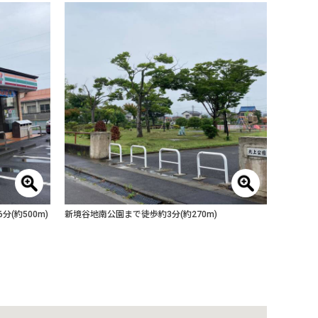
(約500m)
新境谷地南公園まで徒歩約3分(約270m)