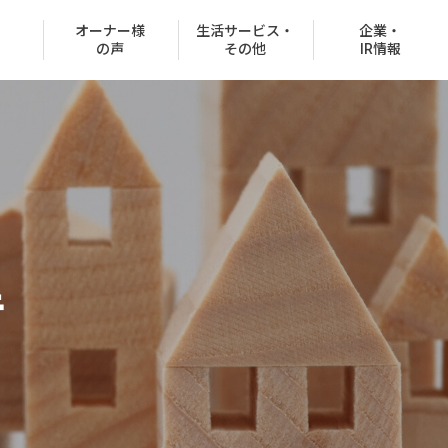
オーナー様
生活サービス・
企業・
の声
その他
IR情報
役員紹介
沿革
里
CSR情報
グループ会社
決済での購入
商品ラインナップ
売買取扱物件
施工事例
FAQ
お客様紹介制度
協賛イベント
CMギャラリー
分所有権販売事業）
住宅net