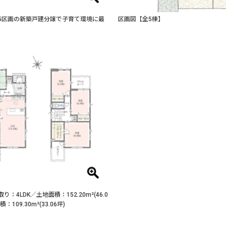
5区画の新築戸建分譲で子育て環境に最
区画図【全5棟】
り：4LDK／土地面積：152.20m²(46.0
：109.30m²(33.06坪)