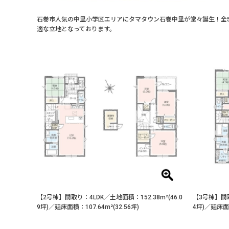
石巻市人気の中里小学区エリアにタマタウン石巻中里が堂々誕生！全
適な立地となっております。
【2号棟】間取り：4LDK／土地面積：152.38m²(46.0
【3号棟】間取
9坪)／延床面積：107.64m²(32.56坪)
4坪)／延床面積