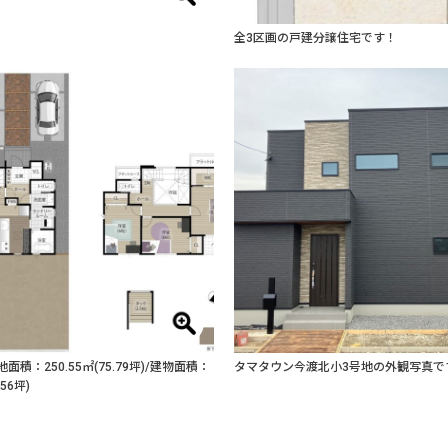
全3区画の戸建分譲住宅です！
面積：250.55㎡(75.79坪)/建物面積：
タマタウン今渡北小3号地の外観写真で
.56坪)