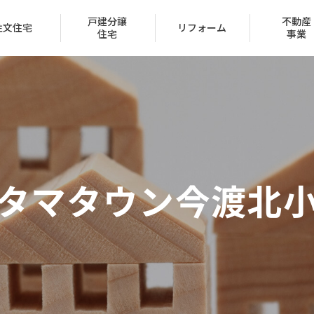
戸建分譲
不動産
注文住宅
リフォーム
住宅
事業
会社概要
トップメッセージ
タマタウン今渡北
IR情報
経営方針
家づくり
ュー
一覧
ン
ハッピーライフクラブ
家づくりのステップ
リフォーム実例
賃貸取扱物件
20代の家
クレジットカード
採用情報
受賞一覧
（サブリース事業）
（区
保証とサポート
タマネット
住宅ローン