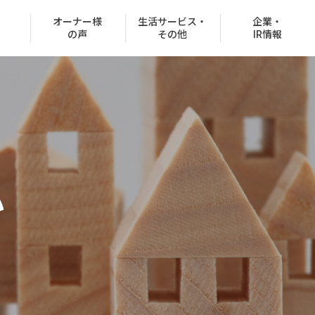
オーナー様
生活サービス・
企業・
の声
その他
IR情報
役員紹介
沿革
小
CSR情報
グループ会社
決済での購入
商品ラインナップ
売買取扱物件
施工事例
FAQ
お客様紹介制度
協賛イベント
CMギャラリー
分所有権販売事業）
住宅net