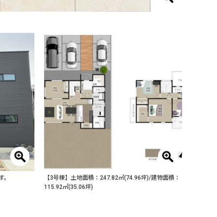
す。
【3号棟】土地面積：247.82㎡(74.96坪)/建物面積：
115.92㎡(35.06坪)