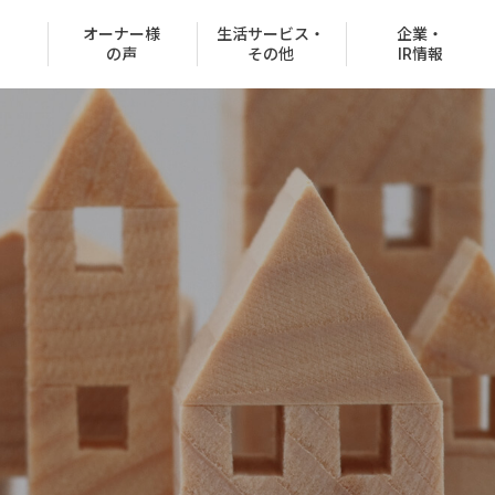
オーナー様
生活サービス・
企業・
の声
その他
IR情報
役員紹介
沿革
CSR情報
グループ会社
決済での購入
商品ラインナップ
売買取扱物件
施工事例
FAQ
お客様紹介制度
協賛イベント
CMギャラリー
分所有権販売事業）
住宅net