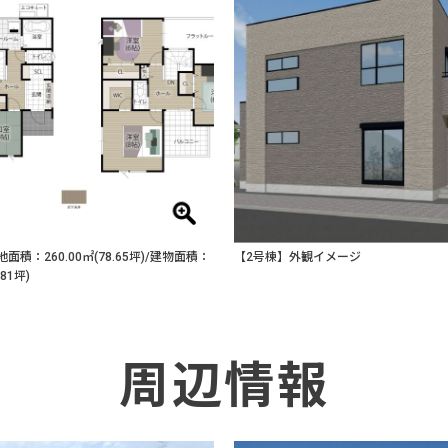
面積：260.00㎡(78.65坪)/建物面積：
【2号棟】外観イメージ
.81坪)
周辺情報