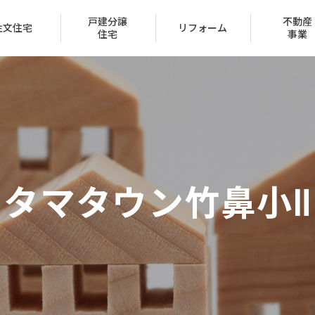
戸建分譲
不動産
注文住宅
リフォーム
住宅
事業
会社概要
トップメッセージ
タマタウン竹鼻小Ⅱ
IR情報
経営方針
家づくり
ュー
一覧
ン
ハッピーライフクラブ
家づくりのステップ
リフォーム実例
賃貸取扱物件
20代の家
クレジットカード
採用情報
受賞一覧
（サブリース事業）
（区
保証とサポート
タマネット
住宅ローン