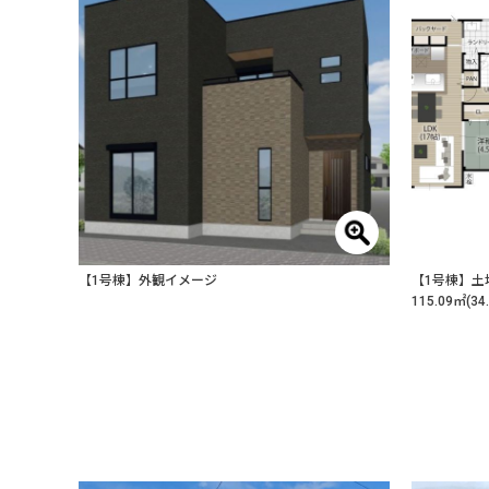
【1号棟】外観イメージ
【1号棟】土地
115.09㎡(34