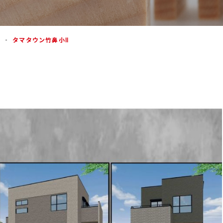
タマタウン竹鼻小Ⅱ