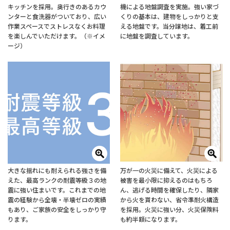
キッチンを採用。奥行きのあるカウ
機による地盤調査を実施。強い家づ
ンターと食洗器がついており、広い
くりの基本は、建物をしっかりと支
作業スペースでストレスなくお料理
える地盤です。当分譲地は、着工前
を楽しんでいただけます。（※イメ
に地盤を調査しています。
ージ）
大きな揺れにも耐えられる強さを備
万が一の火災に備えて、火災による
えた、最高ランクの耐震等級３の地
被害を最小限に抑えるのはもちろ
震に強い住まいです。これまでの地
ん、逃げる時間を確保したり、隣家
震の経験から全壊・半壊ゼロの実績
から火を貰わない、省令準耐火構造
もあり、ご家族の安全をしっかり守
を採用。火災に強い分、火災保険料
ります。
も約半額になります。