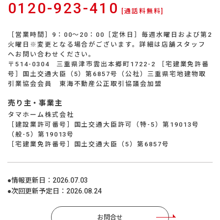
0120-923-410
[通話料無料]
［営業時間］9：00～20：00［定休日］毎週水曜日および第2
火曜日※変更となる場合がございます。詳細は店舗スタッフ
へお問い合わせください。
〒514-0304 三重県津市雲出本郷町1722-2 ［宅建業免許番
号］国土交通大臣（5）第6857号（公社）三重県宅地建物取
引業協会会員 東海不動産公正取引協議会加盟
売り主・事業主
タマホーム株式会社
［建設業許可番号］国土交通大臣許可（特-5）第19013号
（般-5）第19013号
［宅建業免許番号］国土交通大臣（5）第6857号
●情報更新日：
2026.07.03
●次回更新予定日：
2026.08.24
お問合せ