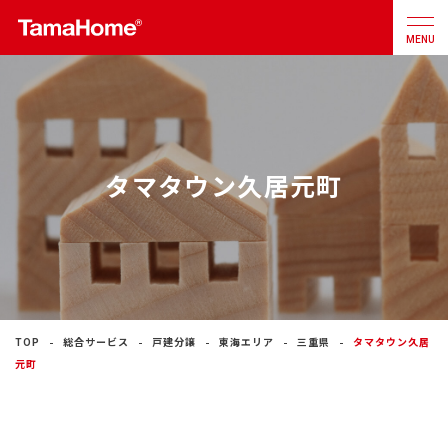
MENU
店舗検索
カタログ
お問合せ
タマタウン久居元町
注文住宅
戸建分譲
住宅
リフォーム
TOP
総合サービス
戸建分譲
東海エリア
三重県
タマタウン久居
元町
不動産
事業