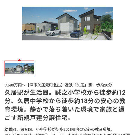
オーナー様
の声
生活サービス・
その他
企業・
IR情報
3,680万円～【津市久居元町北出】近鉄「久居」駅 歩約20分
久居駅が生活圏。誠之小学校から徒歩約12
分、久居中学校から徒歩約18分の安心の教
育環境。静かで落ち着いた環境で家族と過
ごす新規戸建分譲住宅。
幼稚園、保育園、小中学校が徒歩20分圏内の安心の教育環境。