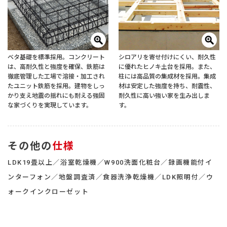
ベタ基礎を標準採用。コンクリート
シロアリを寄せ付けにくい、耐久性
は、高耐久性と強度を確保、鉄筋は
に優れたヒノキ土台を採用。また、
徹底管理した工場で溶接・加工され
柱には高品質の集成材を採用。集成
たユニット鉄筋を採用。建物をしっ
材は安定した強度を持ち、耐震性、
かり支え地震の揺れにも耐える強固
耐久性に高い強い家を生み出しま
な家づくりを実現しています。
す。
その他の
仕様
LDK19畳以上／浴室乾燥機／W900洗面化粧台／録画機能付イ
ンターフォン／地盤調査済／食器洗浄乾燥機／LDK照明付／ウ
ォークインクローゼット