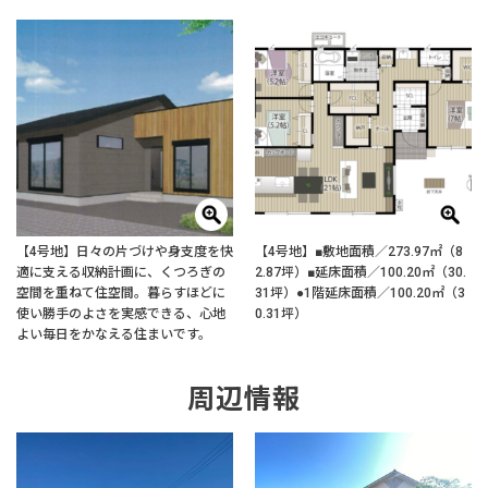
【4号地】日々の片づけや身支度を快
【4号地】■敷地面積／273.97㎡（8
適に支える収納計画に、くつろぎの
2.87坪）■延床面積／100.20㎡（30.
空間を重ねて住空間。暮らすほどに
31坪）●1階延床面積／100.20㎡（3
使い勝手のよさを実感できる、心地
0.31坪）
よい毎日をかなえる住まいです。
周辺情報