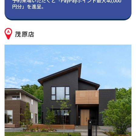
建築実例
予約来場いただくと「PayPayポイント最大40,000
円分」を進呈。
生活サービス・
その他
茂原店
企業・
IR情報