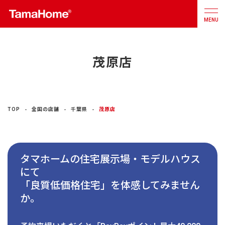
MENU
茂原店
店舗検索
カタログ
お問合せ
注文住宅
TOP
全国の店舗
千葉県
茂原店
戸建分譲
住宅
タマホームの住宅展示場・モデルハウス
リフォーム
にて
「良質低価格住宅」を体感してみません
不動産
事業
か。