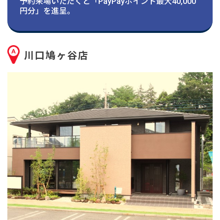
建築実例
予約来場いただくと「PayPayポイント最大40,000
円分」を進呈。
生活サービス・
その他
川口鳩ヶ谷店
企業・
IR情報