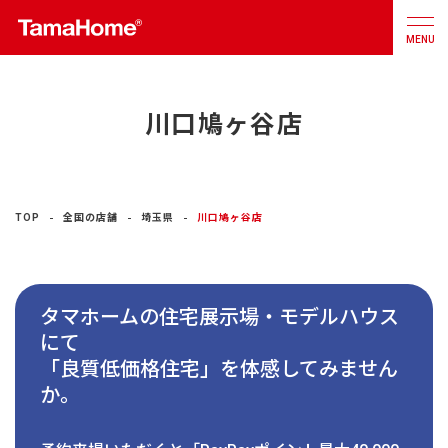
MENU
川口鳩ヶ谷店
店舗検索
カタログ
お問合せ
注文住宅
TOP
全国の店舗
埼玉県
川口鳩ヶ谷店
戸建分譲
住宅
タマホームの住宅展示場・モデルハウス
リフォーム
にて
「良質低価格住宅」を体感してみません
不動産
事業
か。