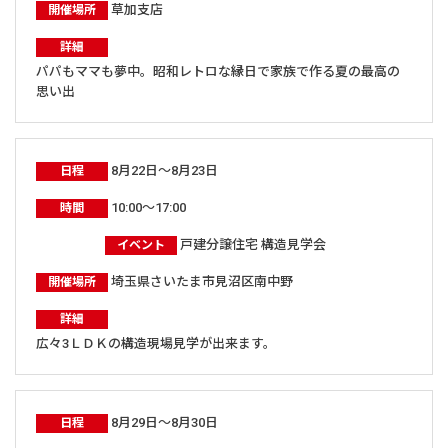
草加支店
開催場所
詳細
パパもママも夢中。昭和レトロな縁日で家族で作る夏の最高の
思い出
8月22日～8月23日
日程
10:00～17:00
時間
戸建分譲住宅 構造見学会
イベント
埼玉県さいたま市見沼区南中野
開催場所
詳細
広々3ＬＤＫの構造現場見学が出来ます。
8月29日～8月30日
日程