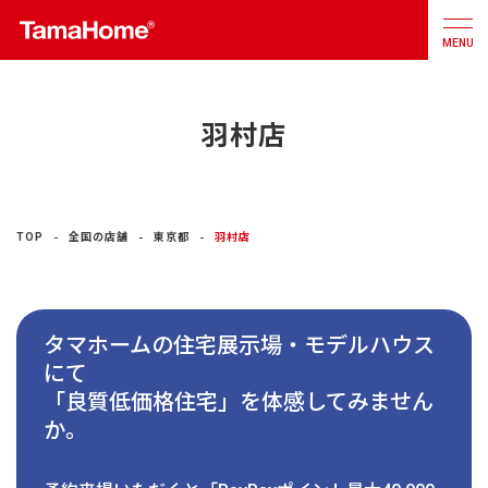
MENU
羽村店
店舗検索
カタログ
お問合せ
注文住宅
TOP
全国の店舗
東京都
羽村店
戸建分譲
住宅
タマホームの住宅展示場・モデルハウス
リフォーム
にて
「良質低価格住宅」を体感してみません
不動産
事業
か。