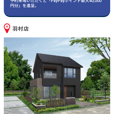
建築実例
予約来場いただくと「PayPayポイント最大40,000
円分」を進呈。
生活サービス・
その他
羽村店
企業・
IR情報