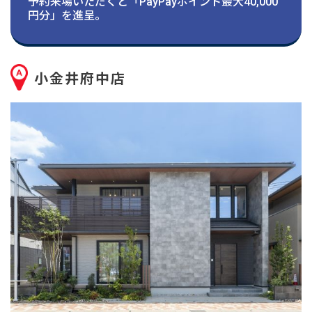
建築実例
予約来場いただくと「PayPayポイント最大40,000
円分」を進呈。
生活サービス・
その他
小金井府中店
企業・
IR情報