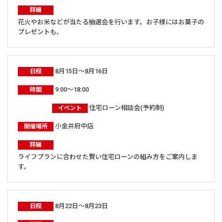
詳細
花火やお米などが当たる抽選会を行います。お子様にはお菓子の
プレゼントも。
8月15日～8月16日
日程
9:00～18:00
時間
住宅ローン相談会(予約制)
イベント
小金井府中店
開催場所
詳細
ライフプランに合わせた賢い住宅ローンの組み方をご案内しま
す。
8月22日～8月23日
日程