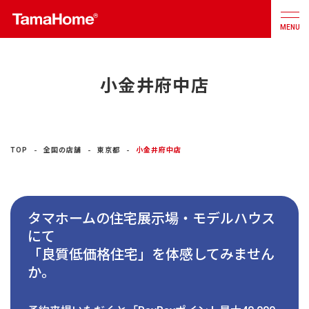
MENU
小金井府中店
店舗検索
カタログ
お問合せ
注文住宅
TOP
全国の店舗
東京都
小金井府中店
戸建分譲
住宅
タマホームの住宅展示場・モデルハウス
リフォーム
にて
「良質低価格住宅」を体感してみません
不動産
事業
か。