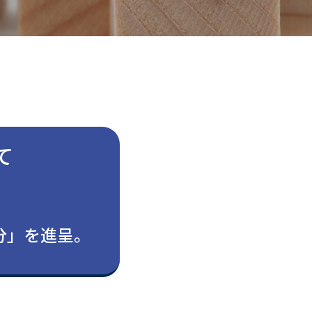
て
。
円分」を進呈。