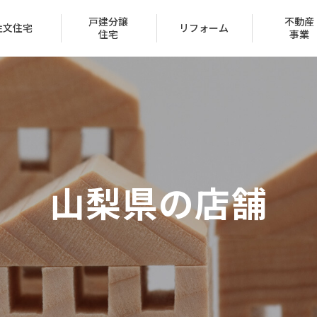
戸建分譲
不動産
注文住宅
リフォーム
住宅
事業
会社概要
トップメッセージ
山梨県の
店舗
IR情報
経営方針
家づくり
ュー
ン
声
ハッピーライフクラブ
家づくりのステップ
賃貸取扱物件
建築実例
FAQ
クレジットカード
採用情報
受賞一覧
（サブリース事業）
区
保証とサポート
タマネット
住宅ローン