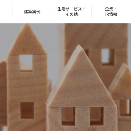
生活サービス・
企業・
建築実例
その他
IR情報
役員紹介
沿革
CSR情報
グループ会社
決済での購入
商品ラインナップ
オフィスビル
お客様紹介制度
協賛イベント
CMギャラリー
分所有権販売事業
住宅net