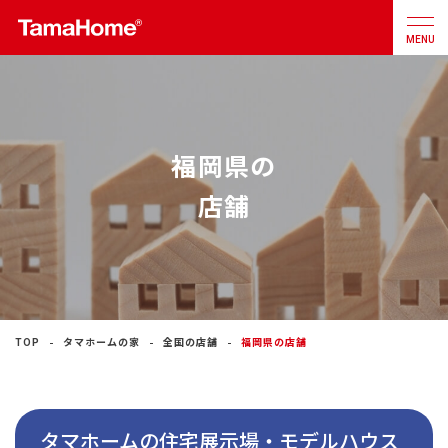
MENU
店舗検索
カタログ
お問合せ
福岡県の
注文住宅
店舗
戸建分譲
住宅
リフォーム
TOP
タマホームの家
全国の店舗
福岡県の店舗
不動産
事業
タマホームの住宅展示場・モデルハウス