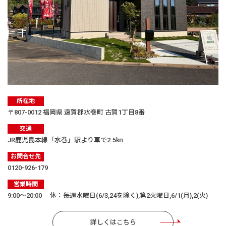
所在地
〒807-0012 福岡県 遠賀郡水巻町 古賀1丁目8番
交通
JR鹿児島本線「水巻」駅より車で2.5㎞
お問合せ先
0120-926-179
営業時間
9:00〜20:00 休：毎週水曜日(6/3,24を除く),第2火曜日,6/1(月),2(火)
詳しくはこちら