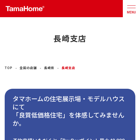
MENU
長崎支店
店舗検索
カタログ
お問合せ
注文住宅
TOP
全国の店舗
長崎県
長崎支店
戸建分譲
住宅
タマホームの住宅展示場・モデルハウス
リフォーム
にて
「良質低価格住宅」を体感してみません
不動産
事業
か。