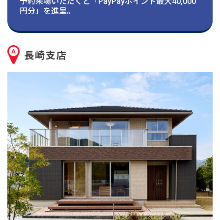
建築実例
予約来場いただくと「PayPayポイント最大40,000
円分」を進呈。
生活サービス・
その他
長崎支店
企業・
IR情報