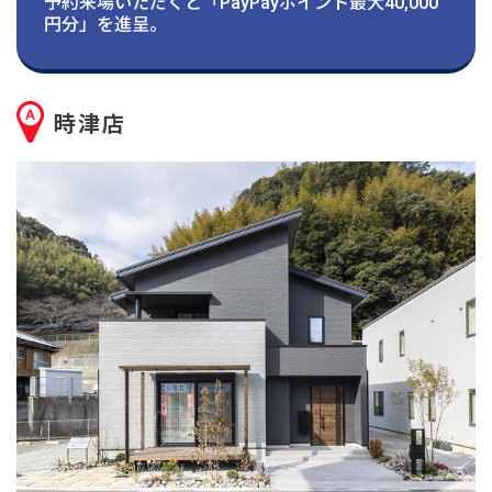
建築実例
予約来場いただくと「PayPayポイント最大40,000
円分」を進呈。
生活サービス・
その他
時津店
企業・
IR情報