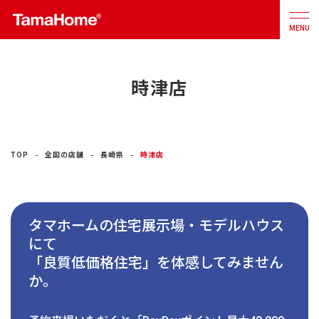
MENU
時津店
店舗検索
カタログ
お問合せ
注文住宅
TOP
全国の店舗
長崎県
時津店
戸建分譲
住宅
タマホームの住宅展示場・モデルハウス
リフォーム
にて
「良質低価格住宅」を体感してみません
不動産
事業
か。