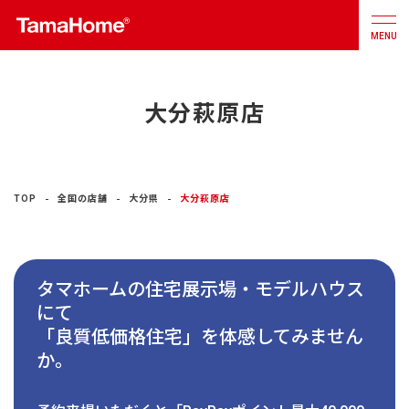
MENU
大分萩原店
店舗検索
カタログ
お問合せ
注文住宅
TOP
全国の店舗
大分県
大分萩原店
戸建分譲
住宅
タマホームの住宅展示場・モデルハウス
リフォーム
にて
「良質低価格住宅」を体感してみません
不動産
事業
か。