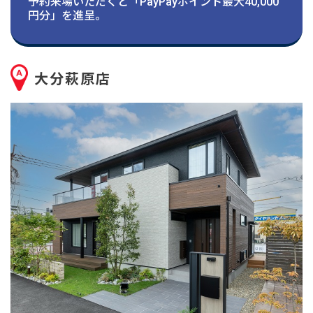
建築実例
予約来場いただくと「PayPayポイント最大40,000
円分」を進呈。
生活サービス・
その他
大分萩原店
企業・
IR情報