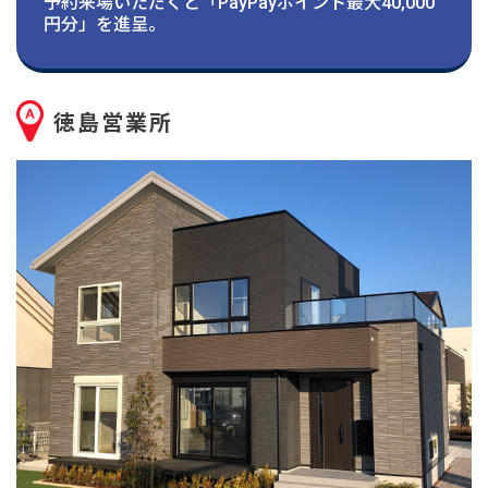
建築実例
予約来場いただくと「PayPayポイント最大40,000
円分」を進呈。
生活サービス・
その他
徳島営業所
企業・
IR情報