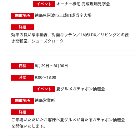
オーナー様宅 完成現場見学会
イベント
徳島県阿波市土成町成当字大場
開催場所
詳細
効率の良い家事動線／対面キッチン／16帖LDK／リビングとの続
き間和室／シューズクローク
8月29日～8月30日
日程
9:00～18:00
時間
夏グルメガチャポン抽選会
イベント
徳島営業所
開催場所
詳細
ご来場いただいたお客様へ夏グルメが当たるガチャポン抽選会
を開催いたします。