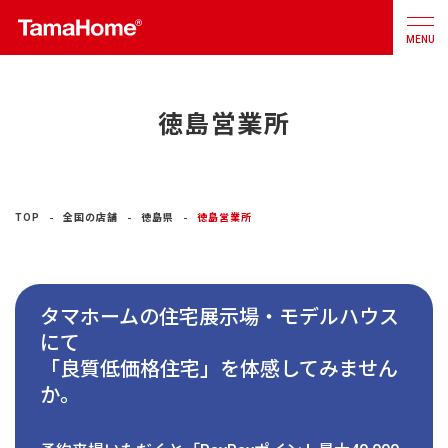
MENU
徳島営業所
店舗検索
カタログ
お問合せ
注文住宅
TOP
全国の店舗
徳島県
徳島営業所
戸建分譲
住宅
タマホームの住宅展示場・モデルハウス
リフォーム
にて
「良質低価格住宅」を体感してみません
不動産
事業
か。