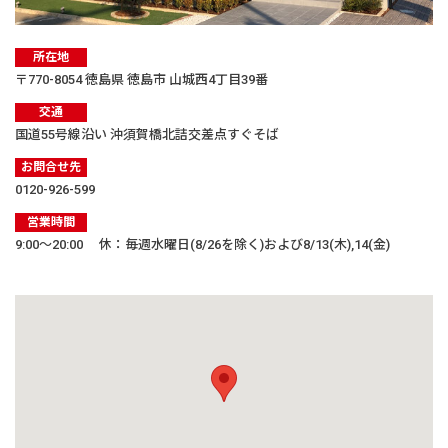
所在地
〒770-8054 徳島県 徳島市 山城西4丁目39番
交通
国道55号線沿い 沖須賀橋北詰交差点すぐそば
お問合せ先
0120-926-599
営業時間
9:00〜20:00 休：毎週水曜日(8/26を除く)および8/13(木),14(金)