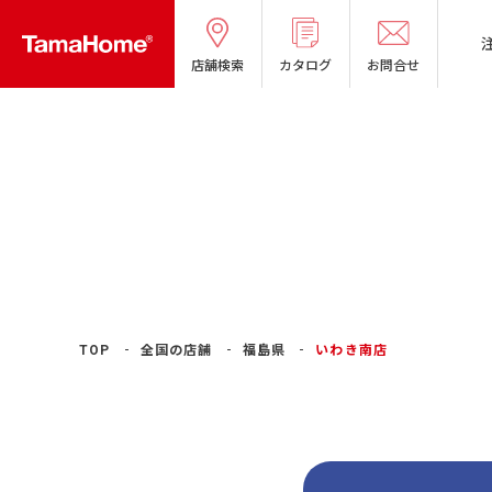
店舗検索
カタログ
お問合せ
TOP
全国の店舗
福島県
いわき南店
タマホームの考える
リフォームメニ
分譲マンショ
オーナー様の
良質国産材の家
お問い合わせ