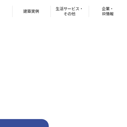
生活サービス・
企業・
建築実例
その他
IR情報
役員紹介
沿革
CSR情報
グループ会社
決済での購入
商品ラインナップ
オフィスビル
お客様紹介制度
協賛イベント
CMギャラリー
分所有権販売事業
住宅net