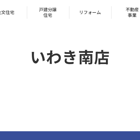
戸建分譲
不動産
注文住宅
リフォーム
住宅
事業
いわき南店
会社概要
トップメッセージ
IR情報
経営方針
家づくり
ュー
ン
声
ハッピーライフクラブ
家づくりのステップ
賃貸取扱物件
建築実例
FAQ
クレジットカード
採用情報
受賞一覧
（サブリース事業）
区
保証とサポート
タマネット
住宅ローン