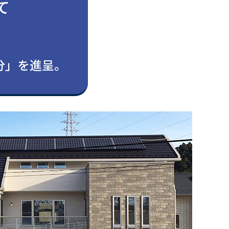
て
。
円分」を進呈。