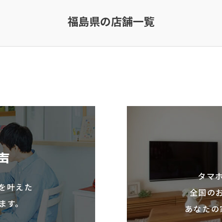
福島県の店舗一覧
声
タマ
を叶えた
全国の
ます。
あなたの