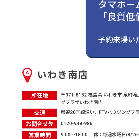
タマホー
「良質低
よくあるご質問
予約来場いた
いわき南店
所在地
〒971-8182 福島県 いわき市 泉
グプラザいわき南内
交通
県道20号線沿い、FTVハウジングプ
お問合せ先
0120-948-986
営業時間
9:00〜18:00 休：毎週水曜日(8/26