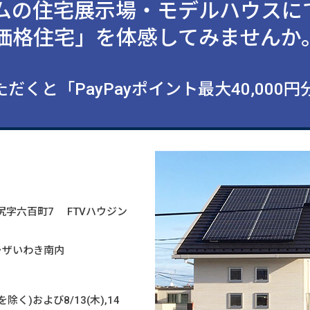
ムの住宅展示場・モデルハウスに
価格住宅」を体感してみませんか
だくと「PayPayポイント最大40,000
町滝尻字六百町7 FTVハウジン
ラザいわき南内
を除く)および8/13(木),14